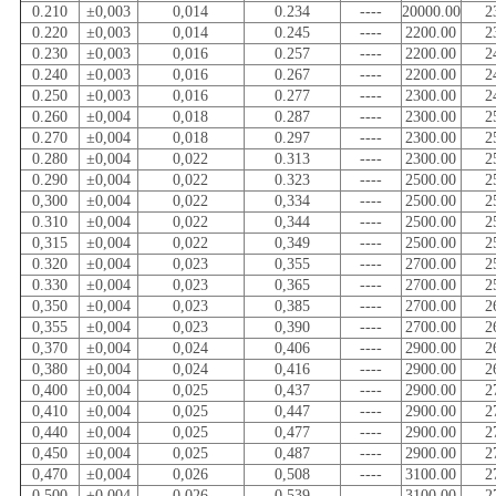
0.210
±0,003
0,014
0.234
----
20000.00
2
0.220
±0,003
0,014
0.245
----
2200.00
2
0.230
±0,003
0,016
0.257
----
2200.00
2
0.240
±0,003
0,016
0.267
----
2200.00
2
0.250
±0,003
0,016
0.277
----
2300.00
2
0.260
±0,004
0,018
0.287
----
2300.00
2
0.270
±0,004
0,018
0.297
----
2300.00
2
0.280
±0,004
0,022
0.313
----
2300.00
2
0.290
±0,004
0,022
0.323
----
2500.00
2
0,300
±0,004
0,022
0,334
----
2500.00
2
0.310
±0,004
0,022
0,344
----
2500.00
2
0,315
±0,004
0,022
0,349
----
2500.00
2
0.320
±0,004
0,023
0,355
----
2700.00
2
0.330
±0,004
0,023
0,365
----
2700.00
2
0,350
±0,004
0,023
0,385
----
2700.00
2
0,355
±0,004
0,023
0,390
----
2700.00
2
0,370
±0,004
0,024
0,406
----
2900.00
2
0,380
±0,004
0,024
0,416
----
2900.00
2
0,400
±0,004
0,025
0,437
----
2900.00
2
0,410
±0,004
0,025
0,447
----
2900.00
2
0,440
±0,004
0,025
0,477
----
2900.00
2
0,450
±0,004
0,025
0,487
----
2900.00
2
0,470
±0,004
0,026
0,508
----
3100.00
2
0,500
±0,004
0,026
0,539
----
3100.00
2