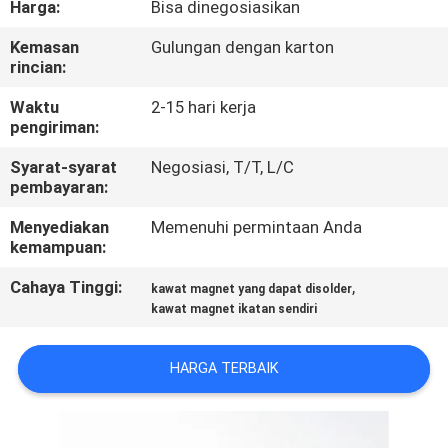
Harga:
Bisa dinegosiasikan
KONTROL
Kemasan
Gulungan dengan karton
rincian:
KUALITAS
Waktu
2-15 hari kerja
pengiriman:
HUBUNGI
Syarat-syarat
Negosiasi, T/T, L/C
KAMI
pembayaran:
Menyediakan
Memenuhi permintaan Anda
BERITA
kemampuan:
Cahaya Tinggi:
,
kawat magnet yang dapat disolder
QUOTE
kawat magnet ikatan sendiri
REQUEST
SUATU
HARGA TERBAIK
SITEMAP