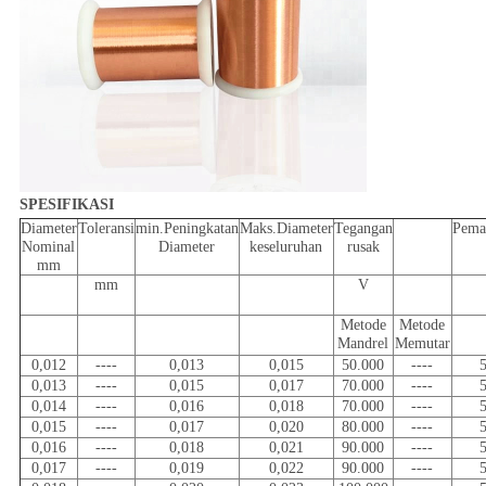
SPESIFIKASI
Diameter
Toleransi
min.Peningkatan
Maks.Diameter
Tegangan
Pema
Nominal
Diameter
keseluruhan
rusak
mm
mm
V
Metode
Metode
Mandrel
Memutar
0,012
----
0,013
0,015
50.000
----
0,013
----
0,015
0,017
70.000
----
0,014
----
0,016
0,018
70.000
----
0,015
----
0,017
0,020
80.000
----
0,016
----
0,018
0,021
90.000
----
0,017
----
0,019
0,022
90.000
----