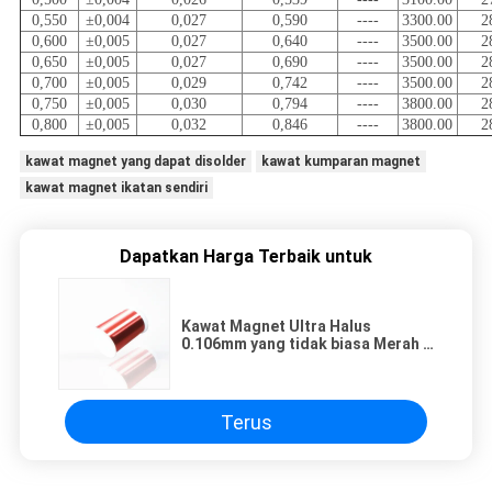
0,550
±0,004
0,027
0,590
----
3300.00
2
0,600
±0,005
0,027
0,640
----
3500.00
2
0,650
±0,005
0,027
0,690
----
3500.00
2
0,700
±0,005
0,029
0,742
----
3500.00
2
0,750
±0,005
0,030
0,794
----
3800.00
2
0,800
±0,005
0,032
0,846
----
3800.00
2
kawat magnet yang dapat disolder
kawat kumparan magnet
kawat magnet ikatan sendiri
Dapatkan Harga Terbaik untuk
Kawat Magnet Ultra Halus
0.106mm yang tidak biasa Merah /
Kawat Enamel Emas
Terus