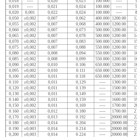
0,018
----
0,020
0,023
100.000
----
0,019
----
0,021
0,024
100.000
----
0,020
0,001
0,022
0,024
100.000
----
0,050
±0,002
0,007
0,062
400.000
1200.00
1
0,055
±0,002
0,007
0,068
400.000
1200.00
1
0,060
±0,002
0,007
0,073
500.000
1200.00
1
0,065
±0,002
0,007
0,078
500.000
1200.00
1
0,070
±0,002
0,007
0,083
500.000
1200.00
1
0,075
±0,002
0,007
0,088
550.000
1200.00
1
0,080
±0,002
0,008
0,094
550.000
1200.00
1
0,085
±0,002
0,008
0,099
550.000
1200.00
1
0,090
±0,002
0,010
0.106
650.000
1200.00
1
0,095
±0,002
0,010
0.111
650.000
1200.00
1
0,100
±0,002
0,011
0.118
650.000
1200.00
1
0.110
±0,002
0,011
0,129
----
1300.00
1
0,120
±0,002
0,011
0.139
----
1500.00
1
0,130
±0,002
0,011
0,149
----
1500.00
1
0.140
±0,002
0,011
0,159
----
1600.00
1
0,150
±0,002
0,011
0,169
----
1700.00
2
0.160
±0,002
0,012
0.180
----
1700.00
2
0,170
±0,003
0,013
0.192
----
20000.00
2
0.180
±0,003
0,014
0.204
----
20000.00
2
0.190
±0,003
0,014
0.214
----
20000.00
2
0,200
±0,003
0,014
0.224
----
20000.00
2