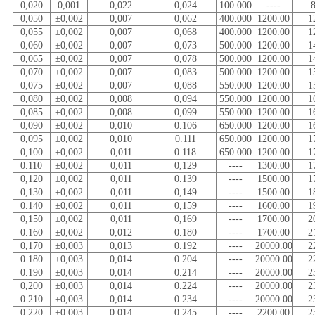
0,020
0,001
0,022
0,024
100.000
----
0,050
±0,002
0,007
0,062
400.000
1200.00
1
0,055
±0,002
0,007
0,068
400.000
1200.00
1
0,060
±0,002
0,007
0,073
500.000
1200.00
1
0,065
±0,002
0,007
0,078
500.000
1200.00
1
0,070
±0,002
0,007
0,083
500.000
1200.00
1
0,075
±0,002
0,007
0,088
550.000
1200.00
1
0,080
±0,002
0,008
0,094
550.000
1200.00
1
0,085
±0,002
0,008
0,099
550.000
1200.00
1
0,090
±0,002
0,010
0.106
650.000
1200.00
1
0,095
±0,002
0,010
0.111
650.000
1200.00
1
0,100
±0,002
0,011
0.118
650.000
1200.00
1
0.110
±0,002
0,011
0,129
----
1300.00
1
0,120
±0,002
0,011
0.139
----
1500.00
1
0,130
±0,002
0,011
0,149
----
1500.00
1
0.140
±0,002
0,011
0,159
----
1600.00
1
0,150
±0,002
0,011
0,169
----
1700.00
2
0.160
±0,002
0,012
0.180
----
1700.00
2
0,170
±0,003
0,013
0.192
----
20000.00
2
0.180
±0,003
0,014
0.204
----
20000.00
2
0.190
±0,003
0,014
0.214
----
20000.00
2
0,200
±0,003
0,014
0.224
----
20000.00
2
0.210
±0,003
0,014
0.234
----
20000.00
2
0.220
±0,003
0,014
0.245
----
2200.00
2