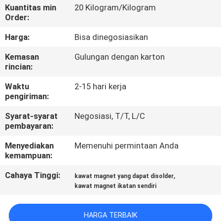
Kuantitas min
20 Kilogram/Kilogram
Order:
KONTROL
KUALITAS
Harga:
Bisa dinegosiasikan
Kemasan
Gulungan dengan karton
rincian:
HUBUNGI
KAMI
Waktu
2-15 hari kerja
pengiriman:
BERITA
Syarat-syarat
Negosiasi, T/T, L/C
pembayaran:
Menyediakan
Memenuhi permintaan Anda
QUOTE
kemampuan:
REQUEST
Cahaya Tinggi:
,
kawat magnet yang dapat disolder
SUATU
kawat magnet ikatan sendiri
SITEMAP
HARGA TERBAIK