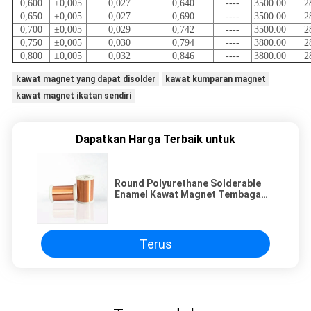
0,600
±0,005
0,027
0,640
----
3500.00
2
0,650
±0,005
0,027
0,690
----
3500.00
2
0,700
±0,005
0,029
0,742
----
3500.00
2
0,750
±0,005
0,030
0,794
----
3800.00
2
0,800
±0,005
0,032
0,846
----
3800.00
2
kawat magnet yang dapat disolder
kawat kumparan magnet
kawat magnet ikatan sendiri
Dapatkan Harga Terbaik untuk
Round Polyurethane Solderable
Enamel Kawat Magnet Tembaga
Dengan Properti Termal Yang
Lebih Tinggi
Terus