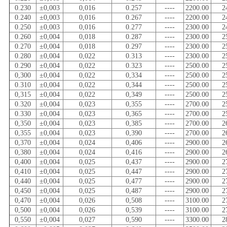
0.230
±0,003
0,016
0.257
----
2200.00
2
0.240
±0,003
0,016
0.267
----
2200.00
2
0.250
±0,003
0,016
0.277
----
2300.00
2
0.260
±0,004
0,018
0.287
----
2300.00
2
0.270
±0,004
0,018
0.297
----
2300.00
2
0.280
±0,004
0,022
0.313
----
2300.00
2
0.290
±0,004
0,022
0.323
----
2500.00
2
0,300
±0,004
0,022
0,334
----
2500.00
2
0.310
±0,004
0,022
0,344
----
2500.00
2
0,315
±0,004
0,022
0,349
----
2500.00
2
0.320
±0,004
0,023
0,355
----
2700.00
2
0.330
±0,004
0,023
0,365
----
2700.00
2
0,350
±0,004
0,023
0,385
----
2700.00
2
0,355
±0,004
0,023
0,390
----
2700.00
2
0,370
±0,004
0,024
0,406
----
2900.00
2
0,380
±0,004
0,024
0,416
----
2900.00
2
0,400
±0,004
0,025
0,437
----
2900.00
2
0,410
±0,004
0,025
0,447
----
2900.00
2
0,440
±0,004
0,025
0,477
----
2900.00
2
0,450
±0,004
0,025
0,487
----
2900.00
2
0,470
±0,004
0,026
0,508
----
3100.00
2
0,500
±0,004
0,026
0,539
----
3100.00
2
0,550
±0,004
0,027
0,590
----
3300.00
2