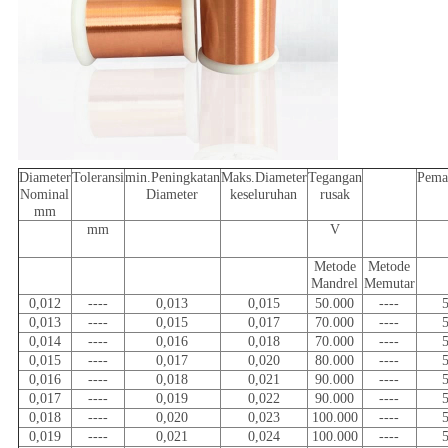
Diameter
Toleransi
min.Peningkatan
Maks.Diameter
Tegangan
Pema
Nominal
Diameter
keseluruhan
rusak
mm
mm
V
Metode
Metode
Mandrel
Memutar
0,012
----
0,013
0,015
50.000
----
0,013
----
0,015
0,017
70.000
----
0,014
----
0,016
0,018
70.000
----
0,015
----
0,017
0,020
80.000
----
0,016
----
0,018
0,021
90.000
----
0,017
----
0,019
0,022
90.000
----
0,018
----
0,020
0,023
100.000
----
0,019
----
0,021
0,024
100.000
----