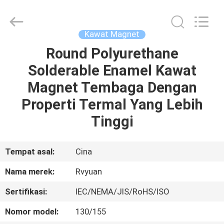
Tianjin
Ruiyuan
Electric
Material
Co,.Ltd.
Kawat Magnet
All
Rights
Reserved.
Round Polyurethane
RUMAH
Solderable Enamel Kawat
PRODUK
Magnet Tembaga Dengan
Properti Termal Yang Lebih
VIDEO
Tinggi
TENTANG
Tempat asal:
Cina
KITA
Nama merek:
Rvyuan
Sertifikasi:
IEC/NEMA/JIS/RoHS/ISO
WISATA
PABRIK
Nomor model:
130/155