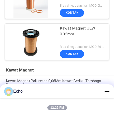
Bisa dinegosiasikan MOQ:5kg
KONTAK
Kawat Magnet UEW
0.35mm
Bisa dinegosiasikan MOQ:20 Kilogram/Kilogram
KONTAK
Kawat Magnet
Kawat Magnet Poliuretan 0,06Mm Kawat Berliku Tembaga
Berenamel
Echo
Bagan Pengukur Kawat Berenamel Kawat Berliku Tembaga
Dilapisi Enamel 0,15Mm
12:22 PM
0.036mm Kawat Magnet Tembaga Enamel Untuk Menonton /
Kumparan