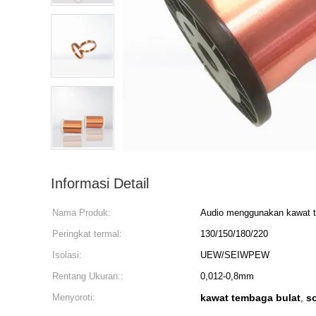
Informasi Detail
Nama Produk:
Audio menggunakan kawat t
Peringkat termal:
130/150/180/220
Isolasi:
UEW/SEIWPEW
Rentang Ukuran::
0,012-0,8mm
Menyoroti:
kawat tembaga bulat
s
,