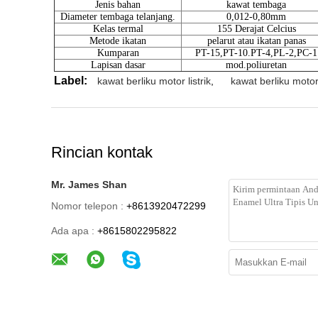
Jenis bahan
kawat tembaga
Diameter tembaga telanjang.
0,012-0,80mm
Kelas termal
155 Derajat Celcius
Metode ikatan
pelarut atau ikatan panas
Kumparan
PT-15,PT-10.PT-4,PL-2,PC-1
Lapisan dasar
mod.poliuretan
Label:
kawat berliku motor listrik
,
kawat berliku moto
Rincian kontak
Mr. James Shan
Nomor telepon :
+8613920472299
Ada apa :
+8615802295822