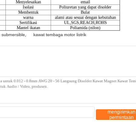
Menyelesaikan
email
Isolasi
Poliuretan yang dapat disolder
Membentuk
Bulat
warna
alami atau sesuai dengan kebutuhan
Sertifikasi
UL,SGS,REACH,ROHS
Mantel ikatan
Poliamida (nilon)
r submersible
,
kawat tembaga motor listrik
mengirimkan
permintaan