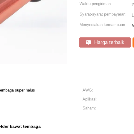
Waktu pengiriman:
2
Syarat-syarat pembayaran:
L
Menyediakan kemampuan:
M
Harga terbaik
embaga super halus
AWG:
Aplikasi:
Saham:
older kawat tembaga