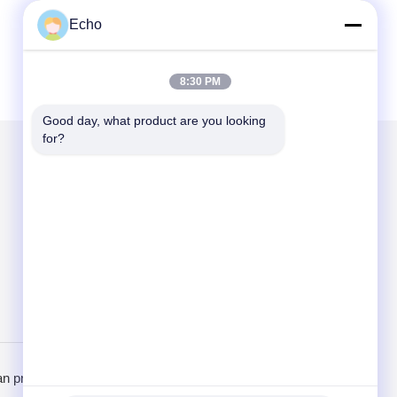
Echo
8:30 PM
Good day, what product are you looking 
for?
Kirimkan Kami
Send
n pribadi
Situs Seluler