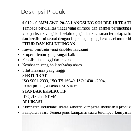
Deskripsi Produk
0.012 - 0.8MM AWG 20-56 LANGSUNG SOLDER ULTR
Tembaga berkualitas tinggi yang diimpor dan enamel perlindunga
kinerja listrik yang baik selalu dijaga dan ketahanan terhadap s
dan bersih. Ini sesuai dengan lingkungan yang keras dari motor
FITUR DAN KEUNTUNGAN
Kawat Tembaga yang disolder langsung
Properti lentur yang sangat baik
Fleksibilitas tinggi dari enamel
Ketahanan yang baik terhadap abrasi
Sifat mekanik yang tinggi
SERTIFIKAT
ISO 9001-2000, ISO TS 16949, ISO 14001-2004,
Disetujui UL, Arahan RoHS Met
STANDAR EKSEKUTIF
IEC, JIS dan NEMA.
APLIKASI
Kumparan induktansi ikatan sendiri
:
Kumparan induktansi produk s
kumparan suara
:
Semua jenis kumparan suara terompet, kumparan