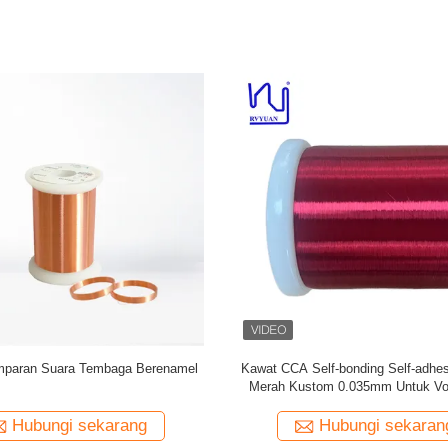
i Warna 0.035mm CCA Wire Untuk
Super Tipis 0.035mm CCA Wire Un
Voice Coils
Audio
Hubungi sekarang
Hubungi sekaran