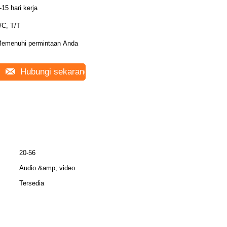
-15 hari kerja
/C, T/T
emenuhi permintaan Anda
Hubungi sekarang
20-56
Audio &amp; video
Tersedia