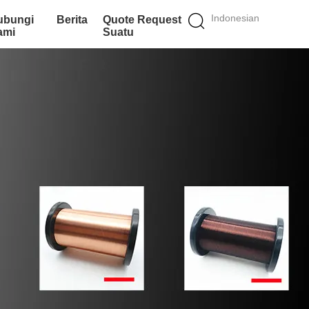
Indonesian
ubungi
Berita
Quote Request
ami
Suatu