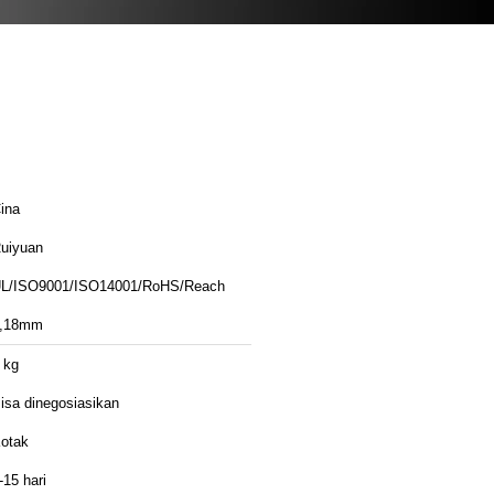
ina
uiyuan
L/ISO9001/ISO14001/RoHS/Reach
,18mm
 kg
isa dinegosiasikan
otak
-15 hari