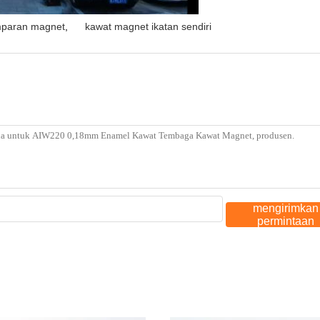
mparan magnet
,
kawat magnet ikatan sendiri
mengirimkan
permintaan