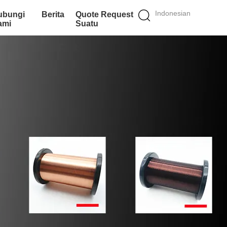
Indonesian
ubungi
Berita
Quote Request
ami
Suatu