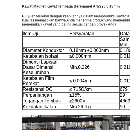
Kawat Magnet Kawat Tembaga Berenamel AIW220 0.18mm
Ruiyuan terkenal dengan keahliannya dalam memproduksi kawat temb
kualitas memastikan bahwa Anda menerima produk yang memenuhi 
menemukan kawat yang paling sesuai dengan proyek Anda.
Item Uji
Persyaratan
Data
Sam
Min
Diameter Konduktor
0.18mm ±0.003mm
0.18
Ketebalan Isolasi
≥0.008mm
0.01
Dimensi Lapisan
Dasar Dimensi
Min.0.226
0.21
Keseluruhan
Ketebalan Film
≤ 0.004mm
0.01
Perekat
Resistansi DC
≤ 715Ω/km
679
Perpanjangan
≥15%
29
Tegangan Tembus
≥2600V
466
Kekuatan Ikatan
Min.29.4 g
50