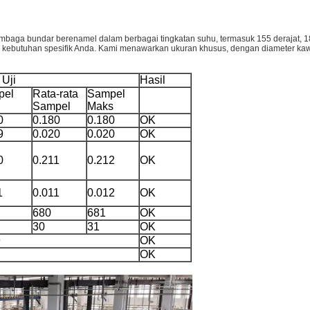
aga bundar berenamel dalam berbagai tingkatan suhu, termasuk 155 derajat, 180
kebutuhan spesifik Anda. Kami menawarkan ukuran khusus, dengan diameter ka
 Uji
Hasil
pel
Rata-rata
Sampel
Sampel
Maks
0
0.180
0.180
OK
9
0.020
0.020
OK
0
0.211
0.212
OK
1
0.011
0.012
OK
680
681
OK
30
31
OK
9
OK
OK