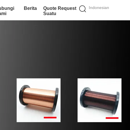
Indonesian
ubungi
Berita
Quote Request
ami
Suatu