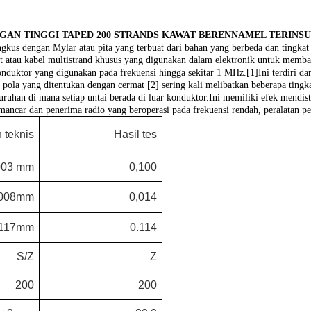
ANGAN TINGGI TAPED 200 STRANDS KAWAT BERENNAMEL TERINSU
ngkus dengan Mylar atau pita yang terbuat dari bahan yang berbeda dan tingka
wat atau kabel multistrand khusus yang digunakan dalam elektronik untuk memb
duktor yang digunakan pada frekuensi hingga sekitar 1 MHz.[1]Ini terdiri dari 
pa pola yang ditentukan dengan cermat [2] sering kali melibatkan beberapa tingka
ruhan di mana setiap untai berada di luar konduktor.Ini memiliki efek mendist
ancar dan penerima radio yang beroperasi pada frekuensi rendah, peralatan pe
 teknis
Hasil tes
,003 mm
0,100
008mm
0,014
117mm
0.114
S/Z
Z
200
200