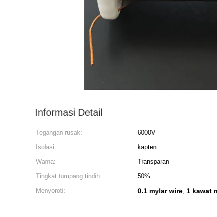
Informasi Detail
Tegangan rusak:
6000V
Isolasi:
kapten
Warna:
Transparan
Tingkat tumpang tindih:
50%
Menyoroti:
0.1 mylar wire
1 kawat 
,