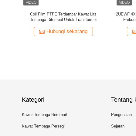
Polimida
Kawat Litz Kustom 0.03mmx600/2000 Kapton
Kawat Litz
wat Tembaga
ditempel Kawat Tembaga Litz
Te
ng
Hubungi sekarang
Kategori
Tentang k
Kawat Tembaga Beremail
Pengenalan
Kawat Tembaga Persegi
Sejarah