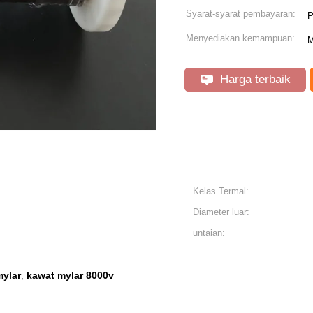
Syarat-syarat pembayaran:
P
Menyediakan kemampuan:
M
Harga terbaik
Kelas Termal:
Diameter luar:
untaian:
mylar
kawat mylar 8000v
,