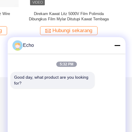
1mm X 375
4KV PET film Mylar Litz Wire Copper
Coil Fi
Conductor Solid
Tembaga
g
Hubungi sekarang
Echo
5:32 PM
Good day, what product are you looking 
for?
Kirimkan Kami