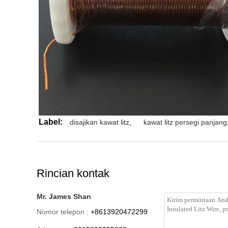
Label:
disajikan kawat litz
,
kawat litz persegi panjang
Rincian kontak
Mr. James Shan
Nomor telepon :
+8613920472299