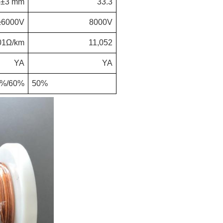
4
±
3 mm
33.3
≥
6000V
8000V
01
Ω
/km
11,052
YA
YA
0%/60%
50%