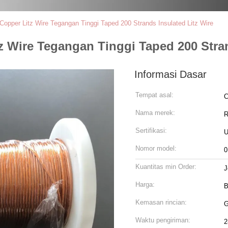
Copper Litz Wire Tegangan Tinggi Taped 200 Strands Insulated Litz Wire
z Wire Tegangan Tinggi Taped 200 Stran
Informasi Dasar
Tempat asal:
C
Nama merek:
R
Sertifikasi:
U
Nomor model:
0
Kuantitas min Order:
J
Harga:
B
Kemasan rincian:
G
Waktu pengiriman:
2