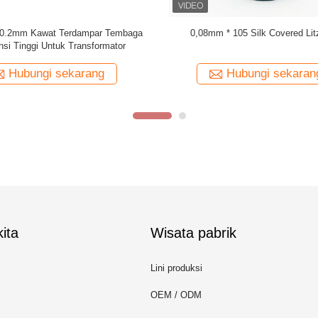
 yang Ditempel 0,03mmx600 Kawat
Produsen Kawat Litz Sutra 0.07
mbaga Litz untuk Gulungan
USTC-F/H
Hubungi sekarang
Hubungi sekaran
ita
Wisata pabrik
Lini produksi
OEM / ODM