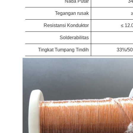
Nada Putar
3
Tegangan rusak
Resistansi Konduktor
≤
12.
Solderabilitas
Tingkat Tumpang Tindih
33%/5