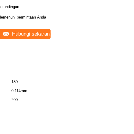
erundingan
emenuhi permintaan Anda
Hubungi sekarang
180
0.114mm
200