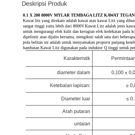
Deskripsi Produk
0.1 X 200 8000V MYLAR TEMBAGA LITZ KAWAT TEG
Kawat litz yang direkam
adalah kawat atau kawat Litz yang dibu
sangat tinggi yaitu lebih dari 8000V.Kawat Litz adalah jenis ka
untuk mengurangi efek kulit dan kerugian efek kedekatan pada kon
dipelintir atau dijalin bersama, mengikuti salah satu dari bebera
pola belitan ini adalah untuk menyamakan proporsi panjang keselu
hambatan.Kawat Litz digunakan pada induktor Q tinggi untuk pem
Karakteristik
Permintaan
diameter dalam
0,100 ± 0
Ketebalan lapisan:
≥
0,
Diameter luar
≤
0.
Arah putaran
untaian