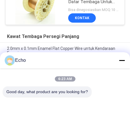
Datar Tembaga Untuk
Berliku
Bisa dinegosiasikan MOQ:10 Kilogram/Kilogram
KONTAK
Kawat Tembaga Persegi Panjang
2.0mm x 0.1mm Enamel Flat Copper Wire untuk Kendaraan
Energi
Echo
Super 1.8mmx0.2mm UL AIW Lapisan Wire Tembaga Lapisan
Lapisan Untuk Motor
6:23 AM
UEWH Kawat tembaga berenamel persegi panjang super tipis
1,5 mm x 0,1 mm untuk penggulungan
Good day, what product are you looking for?
Bad Request
Semua
Kawat Tembaga 
Kawat Tembaga 
Beremail
Persegi Panjang