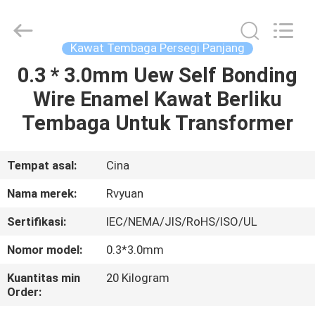
Tianjin
Ruiyuan
Electric
Material
Co,.Ltd.
Kawat Tembaga Persegi Panjang
All
Rights
Reserved.
0.3 * 3.0mm Uew Self Bonding
RUMAH
Wire Enamel Kawat Berliku
PRODUK
Tembaga Untuk Transformer
VIDEO
Tempat asal:
Cina
Nama merek:
Rvyuan
TENTANG
Sertifikasi:
IEC/NEMA/JIS/RoHS/ISO/UL
KITA
Nomor model:
0.3*3.0mm
WISATA
Kuantitas min
20 Kilogram
Order:
PABRIK