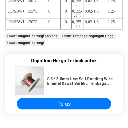
UE/SBWJ
180
℃
0
0
0,155-
0,02-1,8
1.25
-7,5
UE/SBWJ
155
℃
0
0
0,155-
0,02-1,8
1.25
-7,5
UE/SBWJ
130
℃
0
0
0,155-
0,02-1,8
1.25
-7,5
kawat magnet persegi panjang
kawat tembaga tegangan tinggi
kawat magnet persegi
Dapatkan Harga Terbaik untuk
0.3 * 3.0mm Uew Self Bonding Wire
Enamel Kawat Berliku Tembaga
Untuk Transformer
Terus