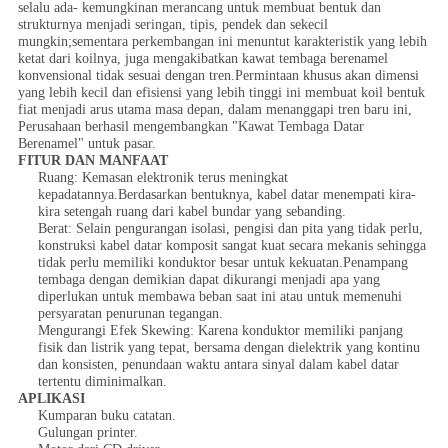
selalu ada- kemungkinan merancang untuk membuat bentuk dan
strukturnya menjadi seringan, tipis, pendek dan sekecil
mungkin;sementara perkembangan ini menuntut karakteristik yang lebih
ketat dari koilnya, juga mengakibatkan kawat tembaga berenamel
konvensional tidak sesuai dengan tren.Permintaan khusus akan dimensi
yang lebih kecil dan efisiensi yang lebih tinggi ini membuat koil bentuk
fiat menjadi arus utama masa depan, dalam menanggapi tren baru ini,
Perusahaan berhasil mengembangkan "Kawat Tembaga Datar
Berenamel" untuk pasar.
FITUR DAN MANFAAT
Ruang: Kemasan elektronik terus meningkat
kepadatannya.Berdasarkan bentuknya, kabel datar menempati kira-
kira setengah ruang dari kabel bundar yang sebanding.
Berat: Selain pengurangan isolasi, pengisi dan pita yang tidak perlu,
konstruksi kabel datar komposit sangat kuat secara mekanis sehingga
tidak perlu memiliki konduktor besar untuk kekuatan.Penampang
tembaga dengan demikian dapat dikurangi menjadi apa yang
diperlukan untuk membawa beban saat ini atau untuk memenuhi
persyaratan penurunan tegangan.
Mengurangi Efek Skewing: Karena konduktor memiliki panjang
fisik dan listrik yang tepat, bersama dengan dielektrik yang kontinu
dan konsisten, penundaan waktu antara sinyal dalam kabel datar
tertentu diminimalkan.
APLIKASI
Kumparan buku catatan.
Gulungan printer.