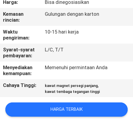
Harga:
Bisa dinegosiasikan
KONTROL
Kemasan
Gulungan dengan karton
rincian:
KUALITAS
Waktu
10-15 hari kerja
pengiriman:
HUBUNGI
Syarat-syarat
L/C, T/T
KAMI
pembayaran:
Menyediakan
Memenuhi permintaan Anda
BERITA
kemampuan:
Cahaya Tinggi:
,
kawat magnet persegi panjang
QUOTE
kawat tembaga tegangan tinggi
REQUEST
SUATU
HARGA TERBAIK
SITEMAP