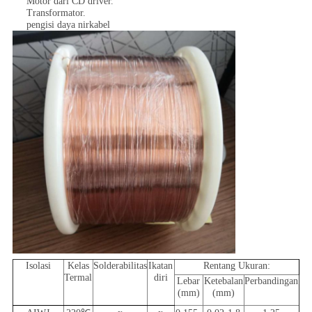
Motor dari CD driver.
Transformator.
pengisi daya nirkabel
Isolasi
Kelas
Solderabilitas
Ikatan
Rentang Ukuran:
Termal
diri
Lebar
Ketebalan
Perbandingan
(mm)
(mm)