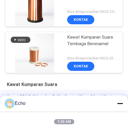
Bisa dinegosiasikan MOQ:5 Kilogram/Kilogram
KONTAK
Kawat Kumparan Suara
Tembaga Berenamel
Bisa dinegosiasikan MOQ:20 Kilogram/Kilogram
KONTAK
Kawat Kumparan Suara
Kawat CCA Self-bonding Self-adhesive Warna Merah Kustom
0.035mm Untuk Voice Coil / Kabel Audio
Echo
Kawat CCA Aluminium Berlapis Tembaga Self-bonding AWG47
Merah 0.035mm Untuk Koil Suara Earphone
7:20 AM