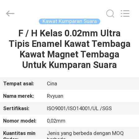
Tianjin
Ruiyuan
Electric
Material
Co,.Ltd.
Kawat Kumparan Suara
All
Rights
Reserved.
F / H Kelas 0.02mm Ultra
RUMAH
Tipis Enamel Kawat Tembaga
PRODUK
Kawat Magnet Tembaga
Untuk Kumparan Suara
VIDEO
Tempat asal:
Cina
TENTANG
Nama merek:
Rvyuan
KITA
Sertifikasi:
ISO9001/ISO14001/UL /SGS
WISATA
Nomor model:
0,02mm
PABRIK
Kuantitas min
Jenis yang berbeda dengan MOQ