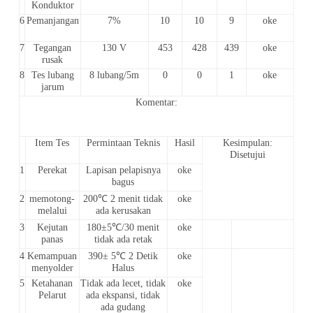
Konduktor
6
Pemanjangan
7%
10
10
9
oke
7
Tegangan
130 V
453
428
439
oke
rusak
8
Tes lubang
8 lubang/5m
0
0
1
oke
jarum
Komentar:
Item Tes
Permintaan Teknis
Hasil
Kesimpulan:
Disetujui
1
Perekat
Lapisan pelapisnya
oke
bagus
2
memotong-
200℃ 2 menit tidak
oke
melalui
ada kerusakan
3
Kejutan
180±5℃/30 menit
oke
panas
tidak ada retak
4
Kemampuan
390± 5℃ 2 Detik
oke
menyolder
Halus
5
Ketahanan
Tidak ada lecet, tidak
oke
Pelarut
ada ekspansi, tidak
ada gudang