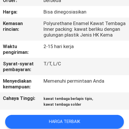
Order:
berbeda
KONTROL
Harga:
Bisa dinegosiasikan
KUALITAS
Kemasan
Polyurethane Enamel Kawat Tembaga
rincian:
Inner packing: kawat berliku dengan
gulungan plastik Jenis HK Kema
HUBUNGI
Waktu
2-15 hari kerja
KAMI
pengiriman:
Syarat-syarat
T/T, L/C
BERITA
pembayaran:
Menyediakan
Memenuhi permintaan Anda
QUOTE
kemampuan:
REQUEST
Cahaya Tinggi:
,
kawat tembaga berlapis tipis
kawat tembaga solder
SUATU
HARGA TERBAIK
SITEMAP