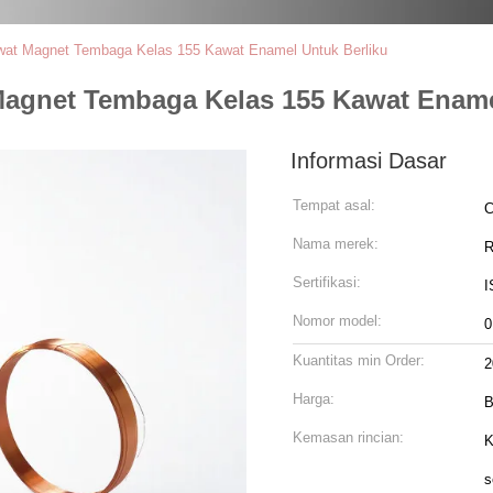
wat Magnet Tembaga Kelas 155 Kawat Enamel Untuk Berliku
Magnet Tembaga Kelas 155 Kawat Ename
Informasi Dasar
Tempat asal:
C
Nama merek:
R
Sertifikasi:
I
Nomor model:
0
Kuantitas min Order:
2
Harga:
B
Kemasan rincian:
K
s