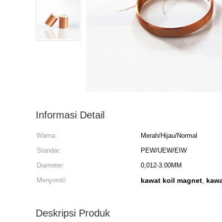
Informasi Detail
Warna:
Merah/Hijau/Normal
Standar:
PEW/UEW/EIW
Diameter:
0,012-3.00MM
Menyoroti:
kawat koil magnet
kawa
,
Deskripsi Produk