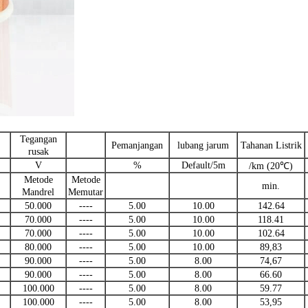
Tegangan
Pemanjangan
lubang jarum
Tahanan Listrik
rusak
V
%
Default/5m
/km (20℃)
Metode
Metode
min.
Mandrel
Memutar
50.000
----
5.00
10.00
142.64
70.000
----
5.00
10.00
118.41
70.000
----
5.00
10.00
102.64
80.000
----
5.00
10.00
89,83
90.000
----
5.00
8.00
74,67
90.000
----
5.00
8.00
66.60
100.000
----
5.00
8.00
59.77
100.000
----
5.00
8.00
53,95