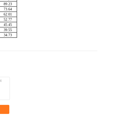
89.23
73.64
62.01
52.77
45.45
39.55
34.73