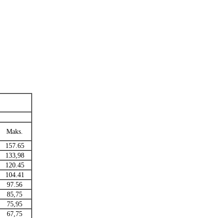
Maks.
157.65
133,98
120.45
104.41
97.56
85,75
75,95
67,75