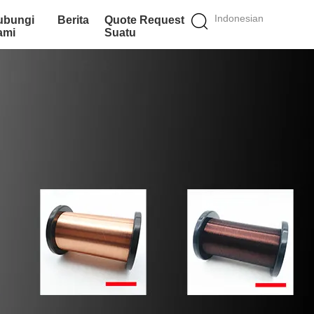
Indonesian
ubungi
Berita
Quote Request
ami
Suatu