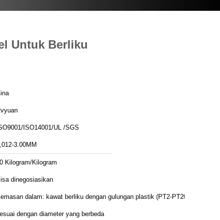
l Untuk Berliku
ina
vyuan
SO9001/ISO14001/UL /SGS
,012-3.00MM
0 Kilogram/Kilogram
isa dinegosiasikan
emasan dalam: kawat berliku dengan gulungan plastik (PT2-PT200)
esuai dengan diameter yang berbeda