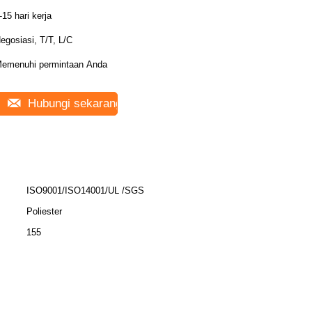
-15 hari kerja
egosiasi, T/T, L/C
emenuhi permintaan Anda
Hubungi sekarang
ISO9001/ISO14001/UL /SGS
Poliester
155