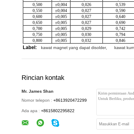
0,500
±0,004
0,026
0,539
0,550
±0,004
0,027
0,590
0,600
±0,005
0,027
0,640
0,650
±0,005
0,027
0,690
0,700
±0,005
0,029
0,742
0,750
±0,005
0,030
0,794
0,800
±0,005
0,032
0,846
Label:
kawat magnet yang dapat disolder
,
kawat ku
Rincian kontak
Mr. James Shan
Nomor telepon :
+8613920472299
Ada apa :
+8615802295822