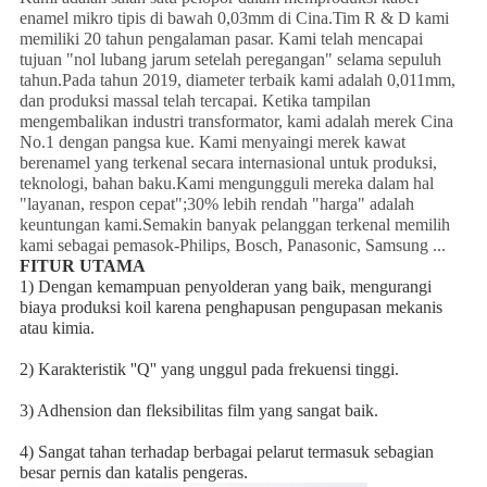
enamel mikro tipis di bawah 0,03mm di Cina.Tim R & D kami
memiliki 20 tahun pengalaman pasar. Kami telah mencapai
tujuan "nol lubang jarum setelah peregangan" selama sepuluh
tahun.Pada tahun 2019, diameter terbaik kami adalah 0,011mm,
dan produksi massal telah tercapai. Ketika tampilan
mengembalikan industri transformator, kami adalah merek Cina
No.1 dengan pangsa kue. Kami menyaingi merek kawat
berenamel yang terkenal secara internasional untuk produksi,
teknologi, bahan baku.Kami mengungguli mereka dalam hal
"layanan, respon cepat";30% lebih rendah "harga" adalah
keuntungan kami.Semakin banyak pelanggan terkenal memilih
kami sebagai pemasok-Philips, Bosch, Panasonic, Samsung ...
FITUR UTAMA
1) Dengan kemampuan penyolderan yang baik, mengurangi 
biaya produksi koil karena penghapusan pengupasan mekanis 
atau kimia.
2) Karakteristik ''Q'' yang unggul pada frekuensi tinggi.
3) Adhension dan fleksibilitas film yang sangat baik.
4) Sangat tahan terhadap berbagai pelarut termasuk sebagian 
besar pernis dan katalis pengeras.