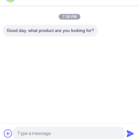
Bagan Pengukur Kawat Berenamel Kawat Berliku Tembaga
Dilapisi Enamel 0,15Mm
7:38 PM
0.036mm Kawat Magnet Tembaga Enamel Untuk Menonton /
Kumparan
Good day, what product are you looking for?
Bad Request
Semua
Kawat Tembaga 
Kawat Tembaga 
Beremail
Persegi Panjang
Kawat Tembaga 
Kawat Magnet
Enamel Ultra Halus
Kawat Ustc Litz
Kawat FIW
Kawat Ikatan Diri
Kawat Tembaga Litz
Quote request suatu