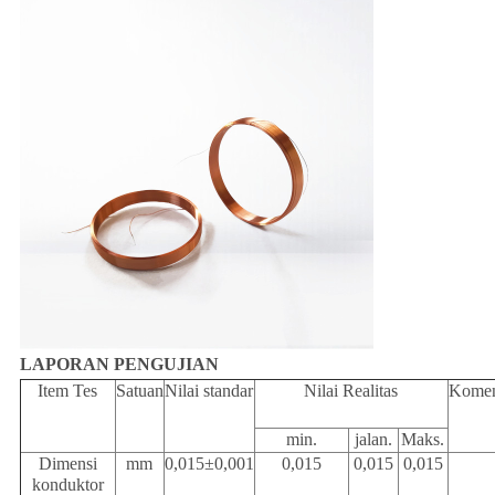
LAPORAN PENGUJIAN
Item Tes
Satuan
Nilai standar
Nilai Realitas
Komen
min
.
jalan
.
Maks
.
Dimensi
mm
0,015
±
0,001
0,015
0,015
0,015
konduktor