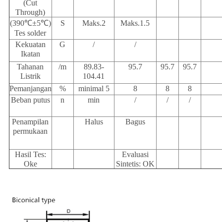
(Cut
Through)
(390℃±5℃
)
S
Maks.2
Maks.1.5
Tes solder
Kekuatan
G
/
/
Ikatan
Tahanan
/m
89.83-
95.7
95.7
95.7
Listrik
104.41
Pemanjangan
%
minimal 5
8
8
8
Beban putus
n
min
/
/
/
Penampilan
Halus
Bagus
permukaan
Hasil Tes:
Evaluasi
Oke
Sintetis: OK