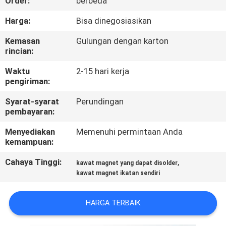
Order:
berbeda
KONTROL
Harga:
Bisa dinegosiasikan
KUALITAS
Kemasan
Gulungan dengan karton
rincian:
HUBUNGI
Waktu
2-15 hari kerja
pengiriman:
KAMI
Syarat-syarat
Perundingan
pembayaran:
BERITA
Menyediakan
Memenuhi permintaan Anda
kemampuan:
QUOTE
Cahaya Tinggi:
,
kawat magnet yang dapat disolder
REQUEST
kawat magnet ikatan sendiri
SUATU
HARGA TERBAIK
SITEMAP