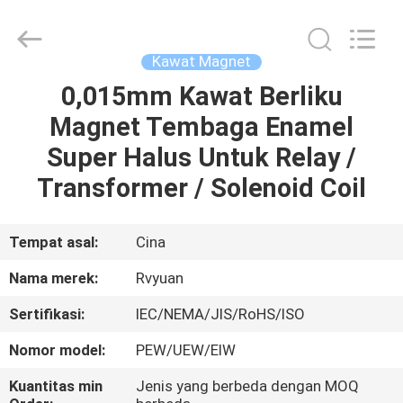
Tianjin
Ruiyuan
Electric
Material
Co,.Ltd.
Kawat Magnet
All
Rights
Reserved.
0,015mm Kawat Berliku
RUMAH
Magnet Tembaga Enamel
PRODUK
Super Halus Untuk Relay /
Transformer / Solenoid Coil
VIDEO
Tempat asal:
Cina
TENTANG
Nama merek:
Rvyuan
KITA
Sertifikasi:
IEC/NEMA/JIS/RoHS/ISO
WISATA
Nomor model:
PEW/UEW/EIW
PABRIK
Kuantitas min
Jenis yang berbeda dengan MOQ