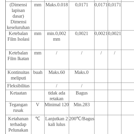
(Dimensi
mm
Maks.0.018
0,0171
0,0171
0,0171
lapisan
dasar)
Dimensi
keseluruhan
Ketebalan
mm
min.0,002
0,0021
0,0021
0,0021
Film Isolasi
mm
Ketebalan
mm
/
/
/
/
Film Ikatan
Kontinuitas
buah
Maks.60
Maks.0
meliputi
Fleksibilitas
/
/
Ketaatan
tidak ada
Bagus
retakan
Tegangan
V
Minimal 120
Min.283
rusak
Ketahanan
℃
Lanjutkan 2
200
℃
/
Bagus
terhadap
kali lulus
Pelunakan