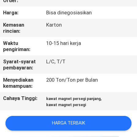
Order:
KONTROL
Harga:
Bisa dinegosiasikan
KUALITAS
Kemasan
Karton
rincian:
HUBUNGI
Waktu
10-15 hari kerja
pengiriman:
KAMI
Syarat-syarat
L/C, T/T
pembayaran:
BERITA
Menyediakan
200 Ton/Ton per Bulan
kemampuan:
QUOTE
Cahaya Tinggi:
,
kawat magnet persegi panjang
REQUEST
kawat magnet persegi
SUATU
HARGA TERBAIK
SITEMAP