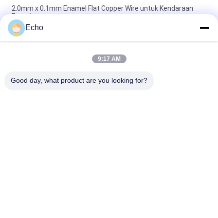
2.0mm x 0.1mm Enamel Flat Copper Wire untuk Kendaraan
Energi
Echo
Super 1.8mmx0.2mm UL AIW Lapisan Wire Tembaga Lapisan
Lapisan Untuk Motor
9:17 AM
UEWH Kawat tembaga berenamel persegi panjang super tipis
1,5 mm x 0,1 mm untuk penggulungan
Good day, what product are you looking for?
Bad Request
Semua
Kawat Tembaga 
Kawat Tembaga 
Beremail
Persegi Panjang
Kawat Tembaga 
Kawat Magnet
Enamel Ultra Halus
Kawat Ustc Litz
Kawat FIW