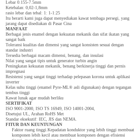
Lebar 0.155-7.5mm
Ketebalan: 0,02-1,8mm
rasio lebar dan tebal: 1: 1-1:25
Itu berarti kami juga dapat menyediakan kawat tembaga persegi, yang
jarang dapat disediakan di Pasar Cina
MANFAAT
Berbagai jenis enamel dengan kekuatan mekanik dan sifat ikatan yang
sangat baik
Toleransi kualitas dan dimensi yang sangat konsisten sesuai dengan
standar industri
Tersedia berbagai macam dimensi, benang, dan insulasi
Nilai yang sangat tipis untuk generator turbin angin
Peningkatan kekuatan mekanik, benang berkinerja tinggi dan pernis
impregnasi
Resistensi yang sangat tinggi terhadap pelepasan korona untuk aplikasi
inverter
Kelas suhu tinggi (enamel Pyre-ML® asli digunakan) dengan tegangan
tembus tinggi
Kawat lunak agar mudah berliku
SERTIFIKAT
ISO 9001-2000, ISO TS 16949, ISO 14001-2004,
Disetujui UL, Arahan RoHS Met
Standar eksekutif: IEC, JIS dan NEMA.
FITUR DAN KEUNTUNGAN
Faktor ruang tinggi.Kepadatan konduktor yang lebih tinggi membuat
komponen lebih kecil atau membuat komponen dengan efisiensi