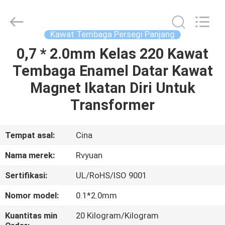
Tianjin
Ruiyuan
Electric
Material
Co,.Ltd.
Kawat Tembaga Persegi Panjang
All
Rights
Reserved.
0,7 * 2.0mm Kelas 220 Kawat
RUMAH
Tembaga Enamel Datar Kawat
PRODUK
Magnet Ikatan Diri Untuk
Transformer
VIDEO
Tempat asal:
Cina
TENTANG
Nama merek:
Rvyuan
KITA
Sertifikasi:
UL/RoHS/ISO 9001
WISATA
Nomor model:
0.1*2.0mm
PABRIK
Kuantitas min
20 Kilogram/Kilogram