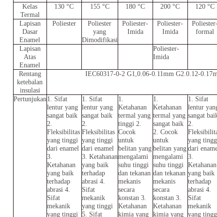
Kelas
130 °C
155 °C
180 °C
200 °C
120 °C
Termal
Lapisan
Poliester
Poliester
Poliester-
Poliester-
Poliester
Dasar
yang
Imida
Imida
formal
Enamel
Dimodifikasi
Lapisan
Poliester-
Atas
Imida
Enamel
Rentang
IEC60317-0-2 G1,0.06-0.11mm G2.0.12-0.17
ketebalan
insulasi
Pertunjukan
1. Sifat
1. Sifat
1.
1.
1. Sifat
lentur yang
lentur yang
Ketahanan
Ketahanan
lentur yan
sangat baik
sangat baik
termal yang
termal yang
sangat bai
2.
2.
tinggi 2.
sangat baik
2.
Fleksibilitas
Fleksibilitas
Cocok
2. Cocok
Fleksibilit
yang tinggi
yang tinggi
untuk
untuk
yang tingg
dari enamel
dari enamel
belitan yang
belitan yang
dari ename
3.
3. Ketahanan
mengalami
mengalami
3.
Ketahanan
yang baik
suhu tinggi
suhu tinggi
Ketahanan
yang baik
terhadap
dan tekanan
dan tekanan
yang baik
terhadap
abrasi 4.
mekanis
mekanis
terhadap
abrasi 4.
Sifat
secara
secara
abrasi 4.
Sifat
mekanik
konstan 3.
konstan 3.
Sifat
mekanik
yang tinggi
Ketahanan
Ketahanan
mekanik
yang tinggi
5. Sifat
kimia yang
kimia yang
yang tingg