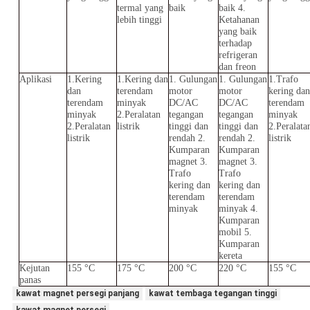
termal yang
baik
baik 4.
lebih tinggi
Ketahanan
yang baik
terhadap
refrigeran
dan freon
Aplikasi
1.Kering
1.Kering dan
1. Gulungan
1. Gulungan
1.Trafo
dan
terendam
motor
motor
kering dan
terendam
minyak
DC/AC
DC/AC
terendam
minyak
2.Peralatan
tegangan
tegangan
minyak
2.Peralatan
listrik
tinggi dan
tinggi dan
2.Peralata
listrik
rendah 2.
rendah 2.
listrik
Kumparan
Kumparan
magnet 3.
magnet 3.
Trafo
Trafo
kering dan
kering dan
terendam
terendam
minyak
minyak 4.
Kumparan
mobil 5.
Kumparan
kereta
Kejutan
155 °C
175 °C
200 °C
220 °C
155 °C
panas
kawat magnet persegi panjang
kawat tembaga tegangan tinggi