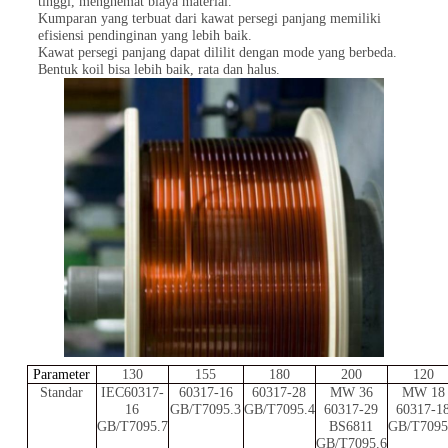
tinggi, menghemat biaya material.
Kumparan yang terbuat dari kawat persegi panjang memiliki
efisiensi pendinginan yang lebih baik.
Kawat persegi panjang dapat dililit dengan mode yang berbeda.
Bentuk koil bisa lebih baik, rata dan halus.
Parameter
130
155
180
200
120
Standar
IEC60317-
60317-16
60317-28
MW 36
MW 18
16
GB/T7095.3
GB/T7095.4
60317-29
60317-1
GB/T7095.7
BS6811
GB/T7095
GB/T7095.6