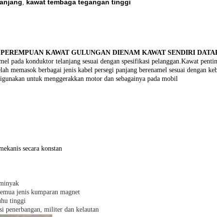
panjang
kawat tembaga tegangan tinggi
,
GA PEREMPUAN KAWAT GULUNGAN DIENAM KAWAT SENDIRI DAT
amel pada konduktor telanjang sesuai dengan spesifikasi pelanggan.Kawat pent
lah memasok berbagai jenis kabel persegi panjang berenamel sesuai dengan k
 digunakan untuk menggerakkan motor dan sebagainya pada mobil
mekanis secara konstan
 minyak
 semua jenis kumparan magnet
uhu tinggi
i penerbangan, militer dan kelautan