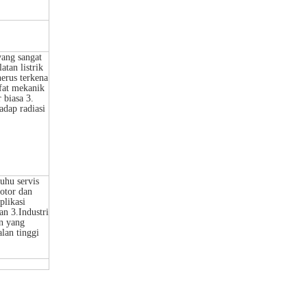
yang sangat
atan listrik
erus terkena
ifat mekanik
 biasa 3.
adap radiasi
uhu servis
otor dan
plikasi
an 3.Industri
n yang
lan tinggi