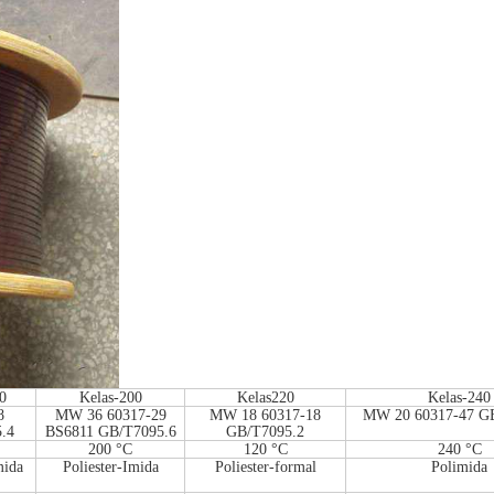
0
Kelas-200
Kelas220
Kelas-240
8
MW 36 60317-29
MW 18 60317-18
MW 20 60317-47 G
.4
BS6811 GB/T7095.6
GB/T7095.2
200 °C
120 °C
240 °C
mida
Poliester-Imida
Poliester-formal
Polimida