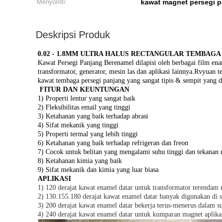
Menyoroti:
kawat magnet persegi 
Deskripsi Produk
0.02 - 1.8MM ULTRA HALUS RECTANGULAR TEMBA
Kawat Persegi Panjang Berenamel dilapisi oleh berbagai film en
transformator, generator, mesin las dan aplikasi lainnya.
Rvyuan te
kawat tembaga persegi panjang yang sangat tipis & sempit yang
FITUR DAN KEUNTUNGAN
1) Properti lentur yang sangat baik
2) Fleksibilitas email yang tinggi
3) Ketahanan yang baik terhadap abrasi
4) Sifat mekanik yang tinggi
5) Properti termal yang lebih tinggi
6) Ketahanan yang baik terhadap refrigeran dan freon
7) Cocok untuk belitan yang mengalami suhu tinggi dan tekanan 
8) Ketahanan kimia yang baik
9) Sifat mekanik dan kimia yang luar biasa
APLIKASI
1) 120 derajat kawat enamel datar untuk transformator terendam
2) 130.155.180 derajat kawat enamel datar banyak digunakan di
3) 200 derajat kawat enamel datar bekerja terus-menerus dalam s
4) 240 derajat kawat enamel datar untuk kumparan magnet aplikas