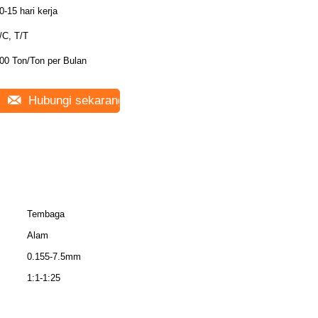
0-15 hari kerja
/C, T/T
00 Ton/Ton per Bulan
Hubungi sekarang
Tembaga
Alam
0.155-7.5mm
1:1-1:25