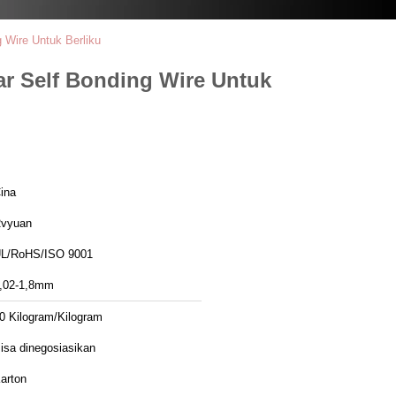
 Wire Untuk Berliku
ar Self Bonding Wire Untuk
ina
vyuan
L/RoHS/ISO 9001
,02-1,8mm
0 Kilogram/Kilogram
isa dinegosiasikan
arton