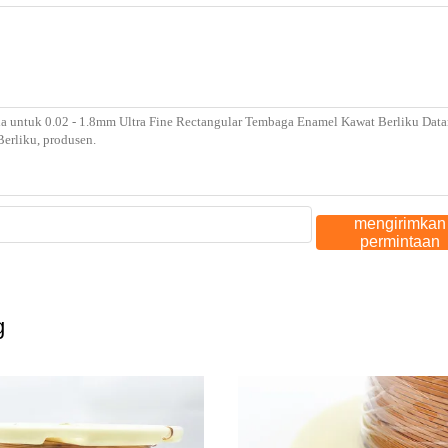
mengirimkan
permintaan
g