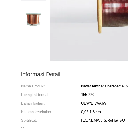
Informasi Detail
Nama Produk:
kawat tembaga berenamel pe
Peringkat termal:
155-220
Bahan Isolasi:
UEW/EIW/AIW
Kisaran ketebalan:
0,02-1,8mm
Sertifikat:
IEC/NEMA/JIS/RoHS/ISO