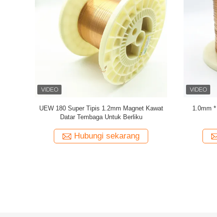
per Wire
Super 1.8mmx0.2mm UL AIW Lapisan Wire
UEWH Kaw
Tembaga Lapisan Lapisan Untuk Motor
panjang s
ng
Hubungi sekarang