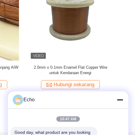
amel kawat
Kawat Tembaga Berliku Magnet Persegi
UEW 180 S
baga untuk
Panjang/Datar Beremail Ultra Halus 0.1Mm
Dat
Berisolasi Padat
g
Hubungi sekarang
Echo
10:47 AM
Good day, what product are you looking 