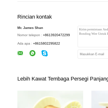
Rincian kontak
Mr. James Shan
Nomor telepon :
+8613920472299
Ada apa :
+8615802295822
Lebih Kawat Tembaga Persegi Panjan