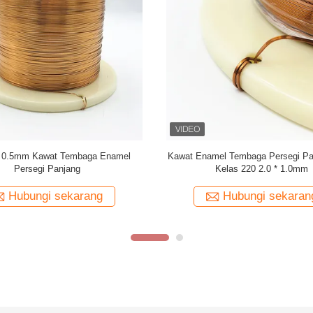
at tembaga berenamel persegi
Custom berkualitas tinggi datar en
uper tipis 1,5 mm x 0,1 mm untuk
tembaga persegi panjang kawat tem
penggulungan
audio
Hubungi sekarang
Hubungi sekaran