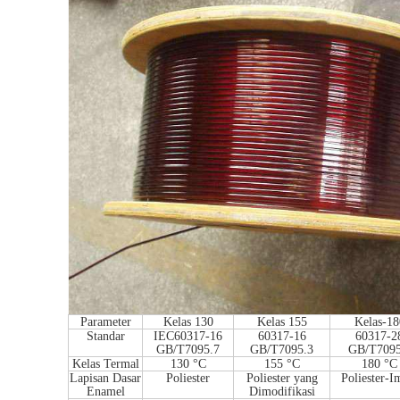
Parameter
Kelas 130
Kelas 155
Kelas-18
Standar
IEC60317-16
60317-16
60317-2
GB/T7095.7
GB/T7095.3
GB/T7095
Kelas Termal
130 °C
155 °C
180 °C
Lapisan Dasar
Poliester
Poliester yang
Poliester-I
Enamel
Dimodifikasi