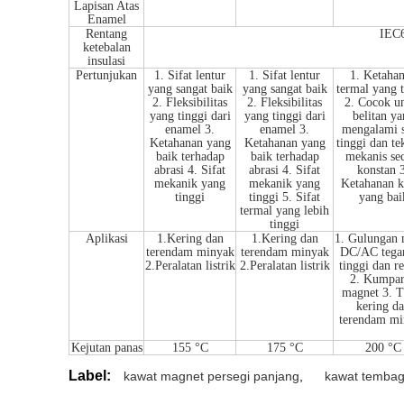
Lapisan Atas
Enamel
Rentang
IEC
ketebalan
insulasi
Pertunjukan
1. Sifat lentur
1. Sifat lentur
1. Ketaha
yang sangat baik
yang sangat baik
termal yang 
2. Fleksibilitas
2. Fleksibilitas
2. Cocok u
yang tinggi dari
yang tinggi dari
belitan ya
enamel 3.
enamel 3.
mengalami 
Ketahanan yang
Ketahanan yang
tinggi dan t
baik terhadap
baik terhadap
mekanis se
abrasi 4. Sifat
abrasi 4. Sifat
konstan 
mekanik yang
mekanik yang
Ketahanan k
tinggi
tinggi 5. Sifat
yang bai
termal yang lebih
tinggi
Aplikasi
1.Kering dan
1.Kering dan
1. Gulungan 
terendam minyak
terendam minyak
DC/AC tega
2.Peralatan listrik
2.Peralatan listrik
tinggi dan r
2. Kumpa
magnet 3. T
kering d
terendam mi
Kejutan panas
155 °C
175 °C
200 °C
Label:
kawat magnet persegi panjang
,
kawat tembag