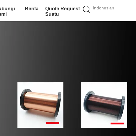
Indonesian
ubungi
Berita
Quote Request
ami
Suatu