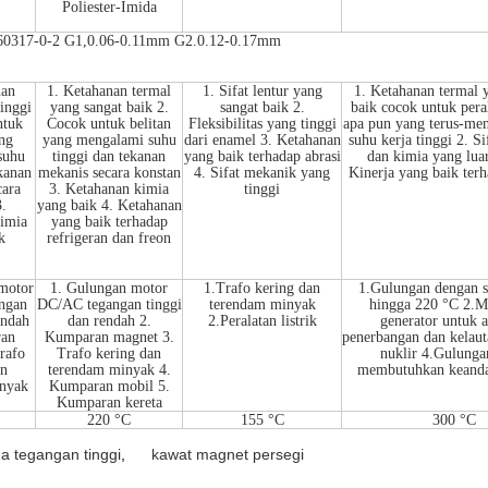
Poliester-Imida
60317-0-2 G1,0.06-0.11mm G2.0.12-0.17mm
nan
1. Ketahanan termal
1. Sifat lentur yang
1. Ketahanan termal 
tinggi
yang sangat baik 2.
sangat baik 2.
baik cocok untuk peral
ntuk
Cocok untuk belitan
Fleksibilitas yang tinggi
apa pun yang terus-men
ng
yang mengalami suhu
dari enamel 3. Ketahanan
suhu kerja tinggi 2. S
suhu
tinggi dan tekanan
yang baik terhadap abrasi
dan kimia yang luar
ekanan
mekanis secara konstan
4. Sifat mekanik yang
Kinerja yang baik terh
cara
3. Ketahanan kimia
tinggi
3.
yang baik 4. Ketahanan
imia
yang baik terhadap
k
refrigeran dan freon
motor
1. Gulungan motor
1.Trafo kering dan
1.Gulungan dengan s
ngan
DC/AC tegangan tinggi
terendam minyak
hingga 220 °C 2.M
endah
dan rendah 2.
2.Peralatan listrik
generator untuk a
ran
Kumparan magnet 3.
penerbangan dan kelaut
rafo
Trafo kering dan
nuklir 4.Gulunga
an
terendam minyak 4.
membutuhkan keanda
nyak
Kumparan mobil 5.
Kumparan kereta
220 °C
155 °C
300 °C
a tegangan tinggi
,
kawat magnet persegi