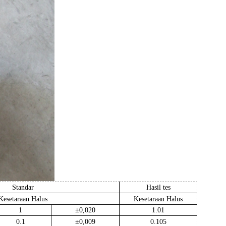
Standar
Hasil tes
Kesetaraan Halus
Kesetaraan Halus
1
±0,020
1.01
0.1
±0,009
0.105