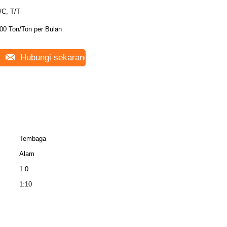
/C, T/T
00 Ton/Ton per Bulan
Hubungi sekarang
Tembaga
Alam
1.0
1:10