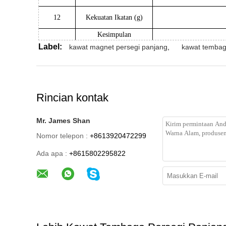
12
Kekuatan Ikatan (g)
Kesimpulan
Label:
kawat magnet persegi panjang
,
kawat tembag
Rincian kontak
Mr. James Shan
Nomor telepon :
+8613920472299
Ada apa :
+8615802295822