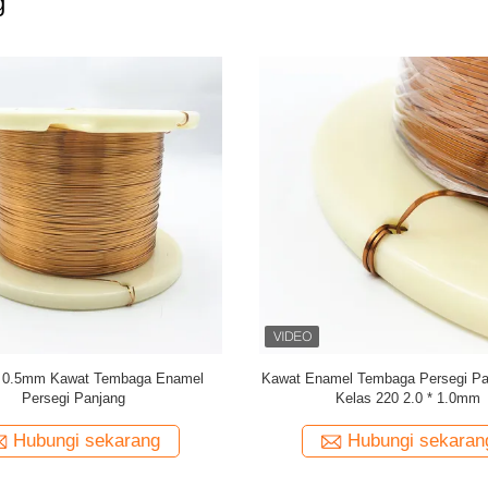
g
at tembaga berenamel persegi
Custom berkualitas tinggi datar en
uper tipis 1,5 mm x 0,1 mm untuk
tembaga persegi panjang kawat tem
penggulungan
audio
Hubungi sekarang
Hubungi sekaran