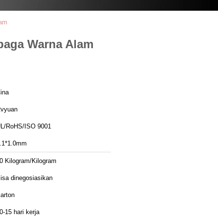
lam
mbaga Warna Alam
ina
vyuan
L/RoHS/ISO 9001
.1*1.0mm
0 Kilogram/Kilogram
isa dinegosiasikan
arton
0-15 hari kerja