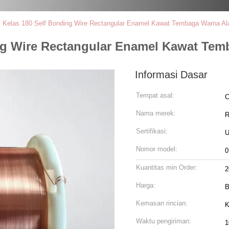
 Kelas 180 Self Bonding Wire Rectangular Enamel Kawat Tembaga Warna A
ing Wire Rectangular Enamel Kawat Te
Informasi Dasar
Tempat asal:
C
Nama merek:
R
Sertifikasi:
U
Nomor model:
0
Kuantitas min Order:
2
Harga:
B
Kemasan rincian:
K
Waktu pengiriman:
1