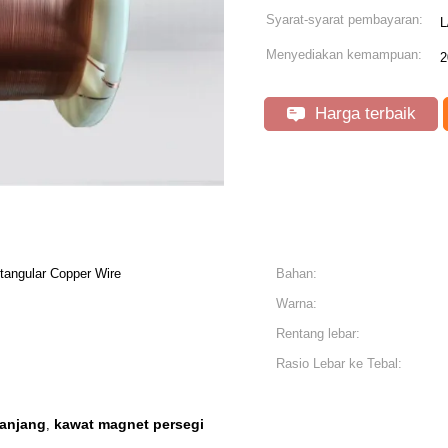
Syarat-syarat pembayaran:
L
Menyediakan kemampuan:
2
Harga terbaik
tangular Copper Wire
Bahan:
Warna:
Rentang lebar:
Rasio Lebar ke Tebal:
panjang
kawat magnet persegi
,