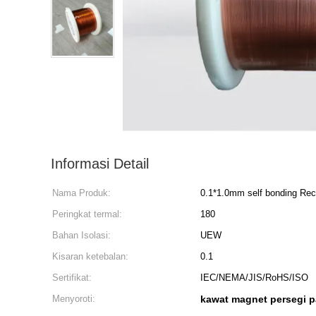
Informasi Detail
Nama Produk:
0.1*1.0mm self bonding Rec
Peringkat termal:
180
Bahan Isolasi:
UEW
Kisaran ketebalan:
0.1
Sertifikat:
IEC/NEMA/JIS/RoHS/ISO
Menyoroti:
kawat magnet persegi 