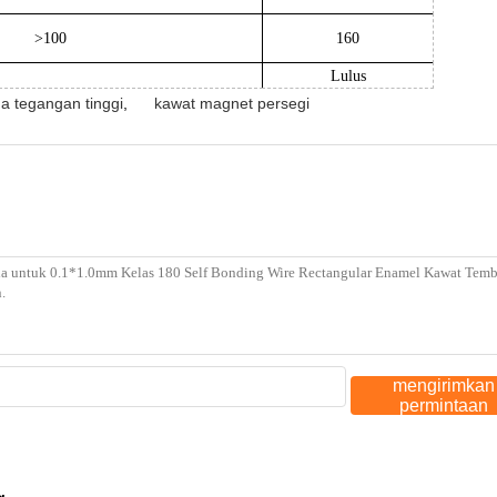
>100
160
Lulus
a tegangan tinggi
,
kawat magnet persegi
mengirimkan
permintaan