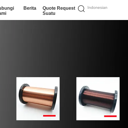
Indonesian
ubungi
Berita
Quote Request
ami
Suatu