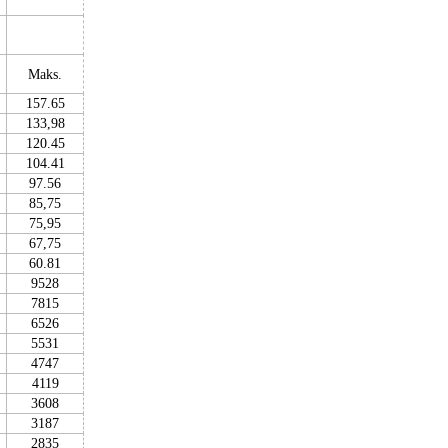
Maks.
157.65
133,98
120.45
104.41
97.56
85,75
75,95
67,75
60.81
9528
7815
6526
5531
4747
4119
3608
3187
2835