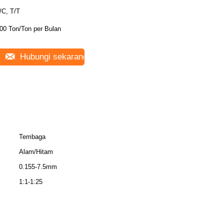
/C, T/T
00 Ton/Ton per Bulan
Hubungi sekarang
Tembaga
Alam/Hitam
0.155-7.5mm
1:1-1:25