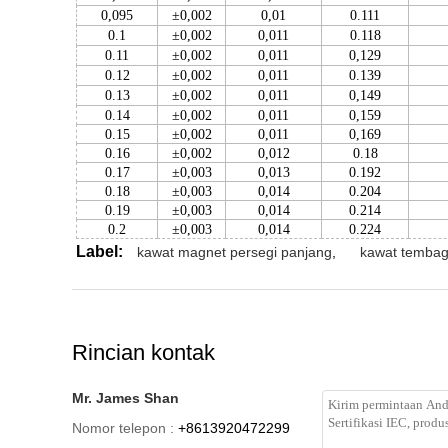
0,095
±0,002
0,01
0.111
0.1
±0,002
0,011
0.118
0.11
±0,002
0,011
0,129
0.12
±0,002
0,011
0.139
0.13
±0,002
0,011
0,149
0.14
±0,002
0,011
0,159
0.15
±0,002
0,011
0,169
0.16
±0,002
0,012
0.18
0.17
±0,003
0,013
0.192
0.18
±0,003
0,014
0.204
0.19
±0,003
0,014
0.214
0.2
±0,003
0,014
0.224
Label:
kawat magnet persegi panjang
,
kawat tembag
Rincian kontak
Mr. James Shan
Nomor telepon :
+8613920472299