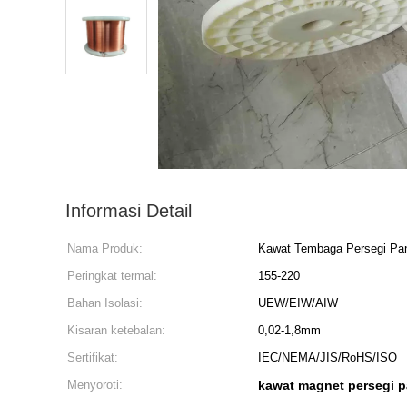
Informasi Detail
Nama Produk:
Kawat Tembaga Persegi Panj
Peringkat termal:
155-220
Bahan Isolasi:
UEW/EIW/AIW
Kisaran ketebalan:
0,02-1,8mm
Sertifikat:
IEC/NEMA/JIS/RoHS/ISO
Menyoroti:
kawat magnet persegi 