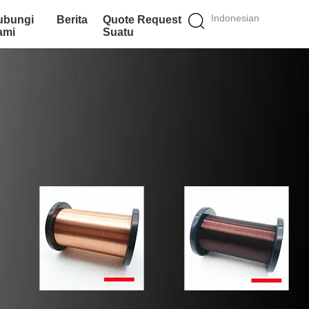
Indonesian
ubungi
Berita
Quote Request
ami
Suatu