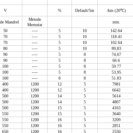
V
%
Default/5m
/km (20℃)
Metode
de Mandrel
min.
Memutar
50
----
5
10
142.64
70
----
5
10
118.41
70
----
5
10
102.64
80
----
5
10
89,83
90
----
5
8
74,67
90
----
5
8
66.6
100
----
5
8
59.77
100
----
5
8
53,95
100
----
8
8
51.83
400
1200
12
5
7981
400
1200
12
5
6642
500
1200
14
5
5614
500
1200
14
5
4807
500
1200
15
5
4163
550
1200
15
5
3640
550
1200
16
5
3209
550
1200
16
5
2851
650
1200
16
5
2550