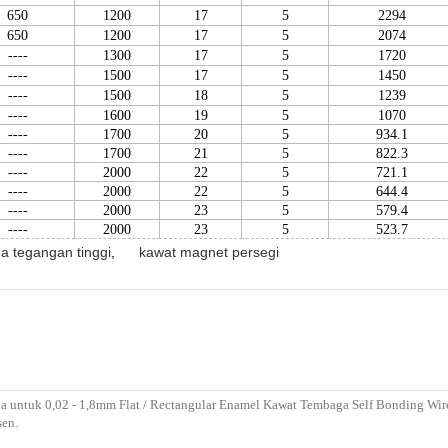
650
1200
17
5
2294
650
1200
17
5
2074
----
1300
17
5
1720
----
1500
17
5
1450
----
1500
18
5
1239
----
1600
19
5
1070
----
1700
20
5
934.1
----
1700
21
5
822.3
----
2000
22
5
721.1
----
2000
22
5
644.4
----
2000
23
5
579.4
----
2000
23
5
523.7
a tegangan tinggi
,
kawat magnet persegi