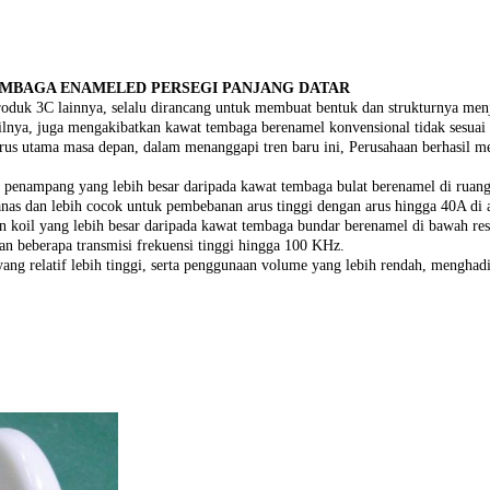
T TEMBAGA ENAMELED PERSEGI PANJANG DATAR
oduk 3C lainnya, selalu dirancang untuk membuat bentuk dan strukturnya menja
oilnya, juga mengakibatkan kawat tembaga berenamel konvensional tidak sesuai
di arus utama masa depan, dalam menanggapi tren baru ini, Perusahaan berhas
penampang yang lebih besar daripada kawat tembaga bulat berenamel di ruan
anas dan lebih cocok untuk pembebanan arus tinggi dengan arus hingga 40A di a
koil yang lebih besar daripada kawat tembaga bundar berenamel di bawah res
an beberapa transmisi frekuensi tinggi hingga 100 KHz.
ng relatif lebih tinggi, serta penggunaan volume yang lebih rendah, menghad