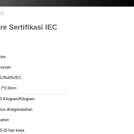
IEC
e Sertifikasi IEC
ina
vyuan
L/RoHS/IEC
.7*2.0mm
0 Kilogram/Kilogram
isa dinegosiasikan
arton
0-15 hari kerja