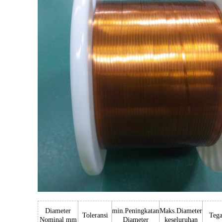
Diameter
min.Peningkatan
Maks.Diameter
Toleransi
Tega
Nominal mm
Diameter
keseluruhan