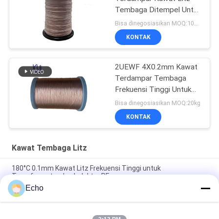
Tembaga Ditempel Untuk
Transformer
Bisa dinegosiasikan MOQ:1000 m
KONTAK
2UEWF 4X0.2mm Kawat
Terdampar Tembaga
Frekuensi Tinggi Untuk
Transformator
Bisa dinegosiasikan MOQ:20kg
KONTAK
Kawat Tembaga Litz
180°C 0.1mm Kawat Litz Frekuensi Tinggi untuk
Transformator dan Induktor RF
Echo
1UEW-H 0.1mm AWG38 60-Helai Kawat Litz Berlapis Email
untuk Lilitan Transformator dengan Suhu Maksimum 180°C