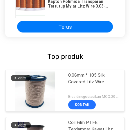
Kapton Polimida Transparan
Tertutup Mylar Litz Wire 0.03-
0.8mm 5KV
Terus
Top produk
0,08mm * 105 Silk
Covered Litz Wire
Bisa dinegosiasikan MOQ:20 Kilogram/Kilogram
KONTAK
Coil Film PTFE
Terdampar Kawat Litz