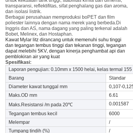
untuk kekuatan tarik tinggi, stabilitas kimia dan dimensi,
transparansi, reflektifitas, sifat penghalang gas dan aroma,
dan isolasi listrik.
Berbagai perusahaan memproduksi boPET dan film
poliester lainnya dengan nama merek yang berbeda.Di
Inggris dan AS, nama dagang yang paling terkenal adalah
Bobet, Melinex, dan Hostaphan.
Kawat Mylar litz dirancang untuk memenuhi suhu tinggi
dan tegangan tembus tinggi dan tekanan tinggi, tegangan
dapat melebihi 5KV, dengan kinerja penghambat api dan
pemblokiran air yang kuat
Spesifikasi:
Laporan pengujian: 0.10mm x 1500 helai, kelas termal 155
Barang
Standar
Diameter kawat tunggal mm
0,107-0,12
Maks.OD mm
6.61
0.001587
Maks.Resistansi /m pada 20℃
Tegangan tembus kecil
6000
Melempar
/
Tumpang tindih (%)
/