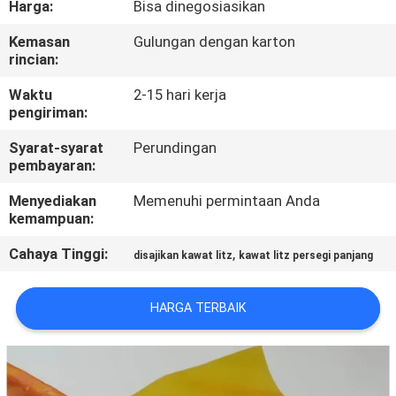
Harga:
Bisa dinegosiasikan
KONTROL
Kemasan
Gulungan dengan karton
rincian:
KUALITAS
Waktu
2-15 hari kerja
pengiriman:
HUBUNGI
Syarat-syarat
Perundingan
KAMI
pembayaran:
Menyediakan
Memenuhi permintaan Anda
BERITA
kemampuan:
Cahaya Tinggi:
,
disajikan kawat litz
kawat litz persegi panjang
QUOTE
REQUEST
HARGA TERBAIK
SUATU
SITEMAP