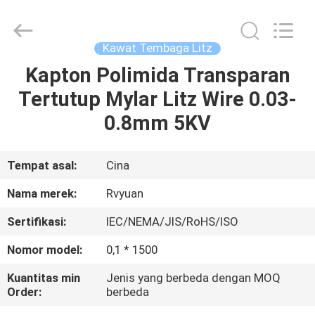
Tianjin
Ruiyuan
Electric
Material
Co,.Ltd.
Kawat Tembaga Litz
All
Rights
Reserved.
Kapton Polimida Transparan
RUMAH
Tertutup Mylar Litz Wire 0.03-
PRODUK
0.8mm 5KV
VIDEO
Tempat asal:
Cina
Nama merek:
Rvyuan
TENTANG
Sertifikasi:
IEC/NEMA/JIS/RoHS/ISO
KITA
Nomor model:
0,1 * 1500
WISATA
Kuantitas min
Jenis yang berbeda dengan MOQ
Order:
berbeda
PABRIK