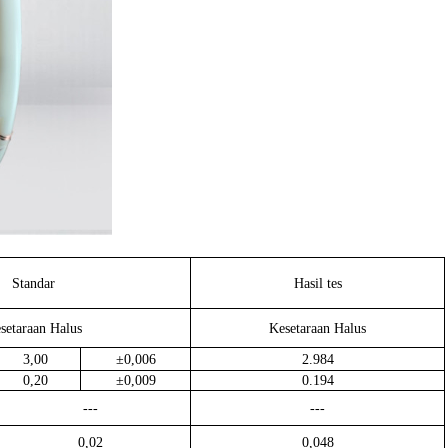
Standar
Hasil tes
setaraan Halus
Kesetaraan Halus
3,00
±0,006
2.984
0,20
±0,009
0.194
---
---
0,02
0,048