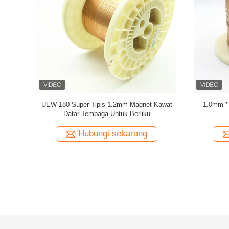
per Wire
Super 1.8mmx0.2mm UL AIW Lapisan Wire
UEWH Kaw
Tembaga Lapisan Lapisan Untuk Motor
panjang s
ng
Hubungi sekarang