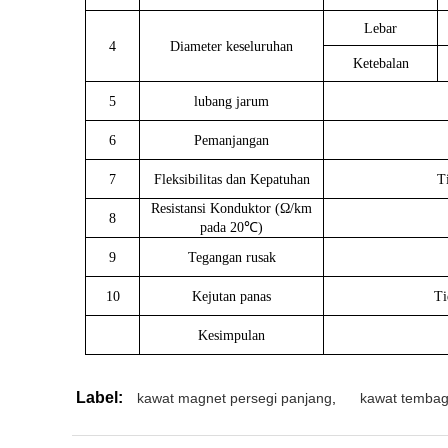
Lebar
4
Diameter keseluruhan
Ketebalan
5
lubang jarum
6
Pemanjangan
7
Fleksibilitas dan Kepatuhan
T
Resistansi Konduktor (Ω/km
8
pada 20℃)
9
Tegangan rusak
10
Kejutan panas
Ti
Kesimpulan
Label:
kawat magnet persegi panjang
,
kawat tembag