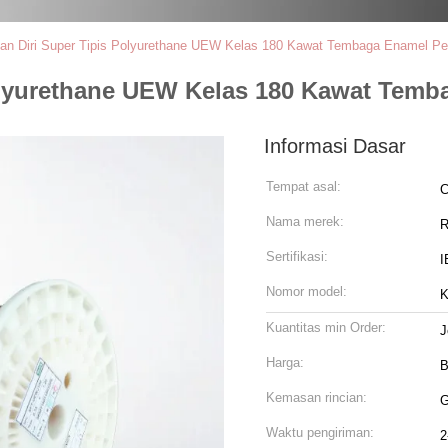
tan Diri Super Tipis Polyurethane UEW Kelas 180 Kawat Tembaga Enamel Pe
Polyurethane UEW Kelas 180 Kawat Temb
Informasi Dasar
Tempat asal:
C
Nama merek:
R
Sertifikasi:
I
Nomor model:
K
Kuantitas min Order:
J
Harga:
B
Kemasan rincian:
G
Waktu pengiriman:
2