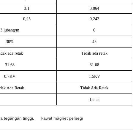
3.1
3.064
0,25
0,242
3 lubang/m
0
30%
45
idak ada retak
Tidak ada retak
31.68
31.08
0.7KV
1.5KV
dak Ada Retak
Tidak Ada Retak
Lulus
a tegangan tinggi
,
kawat magnet persegi