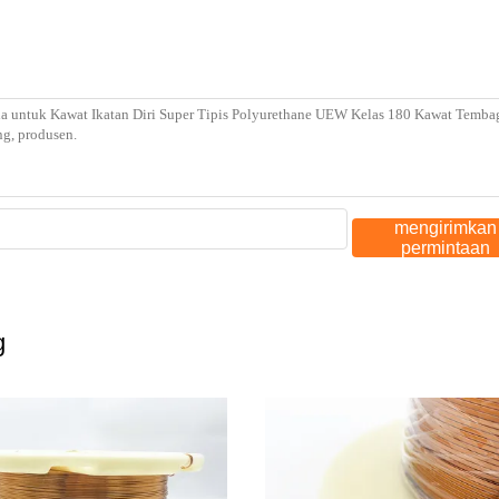
mengirimkan
permintaan
g