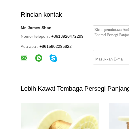
Rincian kontak
Mr. James Shan
Nomor telepon :
+8613920472299
Ada apa :
+8615802295822
Lebih Kawat Tembaga Persegi Panjan