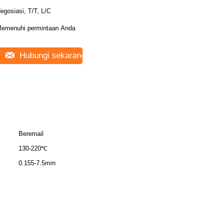
egosiasi, T/T, L/C
emenuhi permintaan Anda
Hubungi sekarang
Beremail
130-220℃
0.155-7.5mm