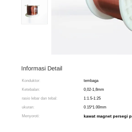
Informasi Detail
Konduktor:
tembaga
Ketebalan:
0,02-1,8mm
rasio lebar dan tebal:
1:1.5-1:25
ukuran:
0.15*1.00mm
Menyoroti:
kawat magnet persegi 