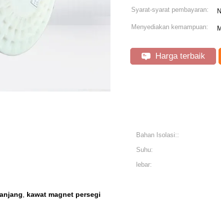
Syarat-syarat pembayaran:
N
Menyediakan kemampuan:
M
Harga terbaik
Bahan Isolasi::
Suhu:
lebar:
panjang
kawat magnet persegi
,