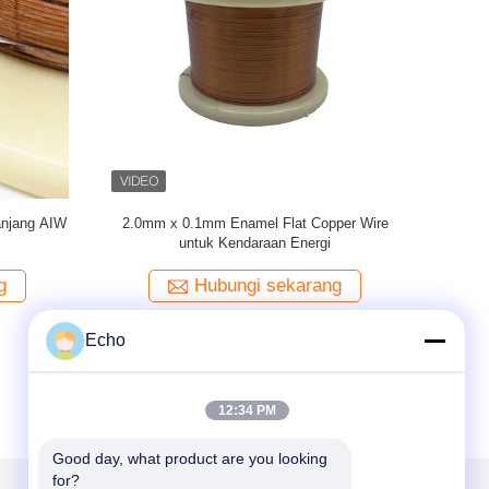
amel kawat
Kawat Tembaga Berliku Magnet Persegi
UEW 180 S
baga untuk
Panjang/Datar Beremail Ultra Halus 0.1Mm
Dat
Berisolasi Padat
g
Hubungi sekarang
Echo
12:34 PM
Good day, what product are you looking 
for?