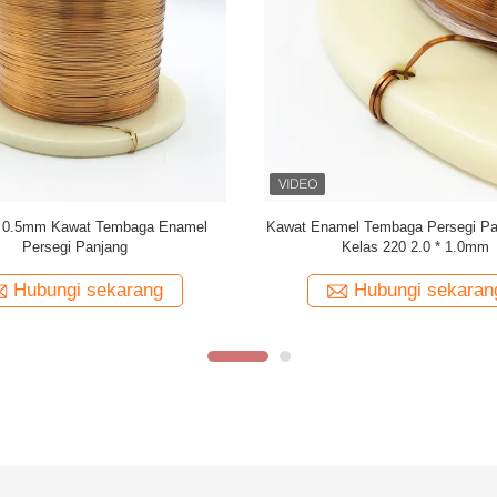
at tembaga berenamel persegi
Custom berkualitas tinggi datar en
uper tipis 1,5 mm x 0,1 mm untuk
tembaga persegi panjang kawat tem
penggulungan
audio
Hubungi sekarang
Hubungi sekaran