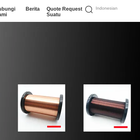
Indonesian
ubungi
Berita
Quote Request
ami
Suatu