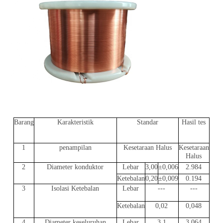
Barang
Karakteristik
Standar
Hasil tes
1
penampilan
Kesetaraan Halus
Kesetaraan
Halus
2
Diameter konduktor
Lebar
3,00
±0,006
2.984
Ketebalan
0,20
±0,009
0.194
3
Isolasi Ketebalan
Lebar
---
---
Ketebalan
0,02
0,048
4
Diameter keseluruhan
Lebar
3.1
3.064