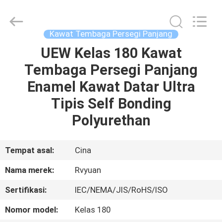
Tianjin
Ruiyuan
Electric
Material
Co,.Ltd.
Kawat Tembaga Persegi Panjang
All
Rights
Reserved.
UEW Kelas 180 Kawat
RUMAH
Tembaga Persegi Panjang
PRODUK
Enamel Kawat Datar Ultra
Tipis Self Bonding
VIDEO
Polyurethan
TENTANG
Tempat asal:
Cina
KITA
Nama merek:
Rvyuan
Sertifikasi:
IEC/NEMA/JIS/RoHS/ISO
WISATA
PABRIK
Nomor model:
Kelas 180