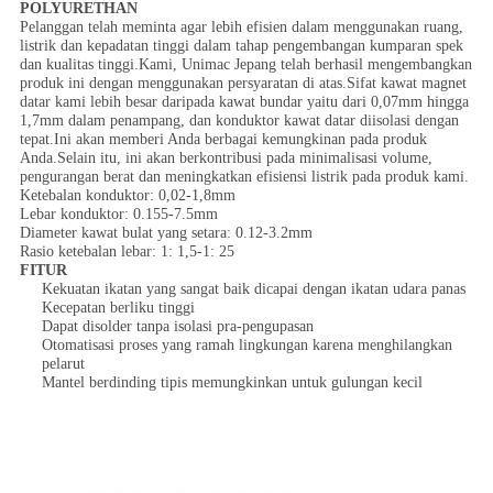
POLYURETHAN
Pelanggan telah meminta agar lebih efisien dalam menggunakan ruang,
listrik dan kepadatan tinggi dalam tahap pengembangan kumparan spek
dan kualitas tinggi.Kami, Unimac Jepang telah berhasil mengembangkan
produk ini dengan menggunakan persyaratan di atas.Sifat kawat magnet
datar kami lebih besar daripada kawat bundar yaitu dari 0,07mm hingga
1,7mm dalam penampang, dan konduktor kawat datar diisolasi dengan
tepat.Ini akan memberi Anda berbagai kemungkinan pada produk
Anda.Selain itu, ini akan berkontribusi pada minimalisasi volume,
pengurangan berat dan meningkatkan efisiensi listrik pada produk kami.
Ketebalan konduktor: 0,02-1,8mm
Lebar konduktor: 0.155-7.5mm
Diameter kawat bulat yang setara: 0.12-3.2mm
Rasio ketebalan lebar: 1: 1,5-1: 25
FITUR
Kekuatan ikatan yang sangat baik dicapai dengan ikatan udara panas
Kecepatan berliku tinggi
Dapat disolder tanpa isolasi pra-pengupasan
Otomatisasi proses yang ramah lingkungan karena menghilangkan
pelarut
Mantel berdinding tipis memungkinkan untuk gulungan kecil