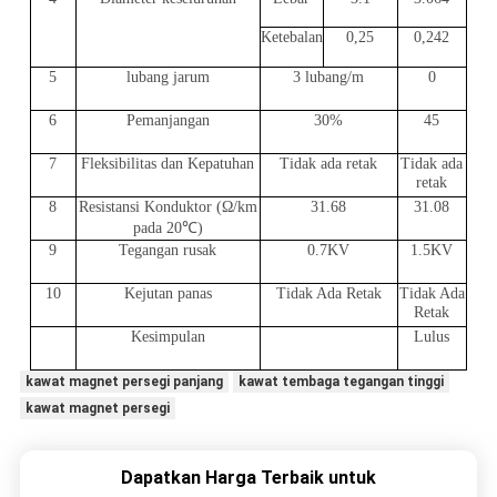
Ketebalan
0,25
0,242
5
lubang jarum
3 lubang/m
0
6
Pemanjangan
30%
45
7
Fleksibilitas dan Kepatuhan
Tidak ada retak
Tidak ada
retak
8
Resistansi Konduktor (Ω/km
31.68
31.08
pada 20℃)
9
Tegangan rusak
0.7KV
1.5KV
10
Kejutan panas
Tidak Ada Retak
Tidak Ada
Retak
Kesimpulan
Lulus
kawat magnet persegi panjang
kawat tembaga tegangan tinggi
kawat magnet persegi
Dapatkan Harga Terbaik untuk