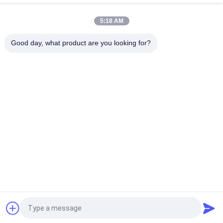
Lapisan Untuk Motor
5:18 AM
UEWH Kawat tembaga berenamel persegi panjang super tipis
1,5 mm x 0,1 mm untuk penggulungan
Good day, what product are you looking for?
Bad Request
Semua
Kawat Tembaga 
Kawat Tembaga 
Beremail
Persegi Panjang
Kawat Tembaga 
Kawat Magnet
Enamel Ultra Halus
Kawat Ustc Litz
Kawat FIW
Kawat Ikatan Diri
Kawat Tembaga Litz
Quote request suatu