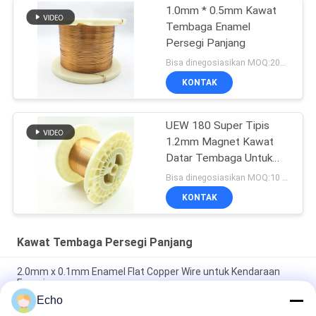
1.0mm * 0.5mm Kawat
Tembaga Enamel
Persegi Panjang
Bisa dinegosiasikan MOQ:20Kilogram/Kilogram
KONTAK
UEW 180 Super Tipis
1.2mm Magnet Kawat
Datar Tembaga Untuk
Berliku
Bisa dinegosiasikan MOQ:10 Kilogram/Kilogram
KONTAK
Kawat Tembaga Persegi Panjang
2.0mm x 0.1mm Enamel Flat Copper Wire untuk Kendaraan
Energi
Echo
Super 1.8mmx0.2mm UL AIW Lapisan Wire Tembaga Lapisan