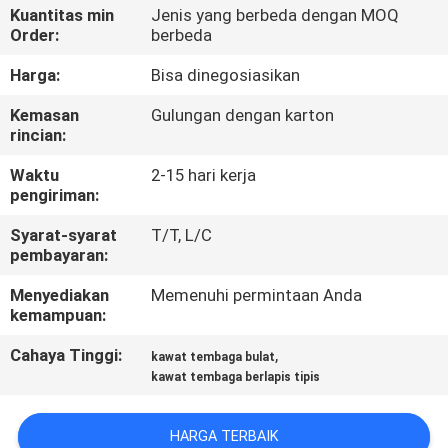
Kuantitas min
Jenis yang berbeda dengan MOQ
Order:
berbeda
KONTROL
KUALITAS
Harga:
Bisa dinegosiasikan
Kemasan
Gulungan dengan karton
rincian:
HUBUNGI
KAMI
Waktu
2-15 hari kerja
pengiriman:
BERITA
Syarat-syarat
T/T, L/C
pembayaran:
Menyediakan
Memenuhi permintaan Anda
QUOTE
kemampuan:
REQUEST
Cahaya Tinggi:
,
kawat tembaga bulat
SUATU
kawat tembaga berlapis tipis
SITEMAP
HARGA TERBAIK