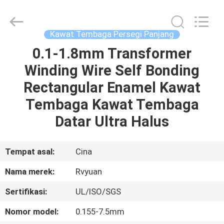
Tianjin
Ruiyuan
Electric
Material
Co,.Ltd.
Kawat Tembaga Persegi Panjang
All
Rights
Reserved.
0.1-1.8mm Transformer
RUMAH
Winding Wire Self Bonding
PRODUK
Rectangular Enamel Kawat
Tembaga Kawat Tembaga
VIDEO
Datar Ultra Halus
TENTANG
Tempat asal:
Cina
KITA
Nama merek:
Rvyuan
Sertifikasi:
UL/ISO/SGS
WISATA
PABRIK
Nomor model:
0.155-7.5mm