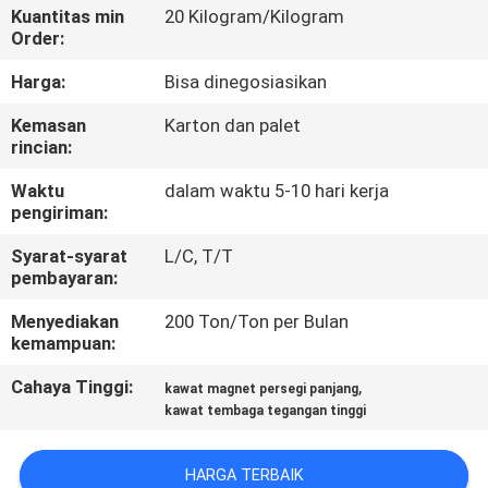
Kuantitas min
20 Kilogram/Kilogram
Order:
KONTROL
KUALITAS
Harga:
Bisa dinegosiasikan
Kemasan
Karton dan palet
rincian:
HUBUNGI
KAMI
Waktu
dalam waktu 5-10 hari kerja
pengiriman:
BERITA
Syarat-syarat
L/C, T/T
pembayaran:
Menyediakan
200 Ton/Ton per Bulan
QUOTE
kemampuan:
REQUEST
Cahaya Tinggi:
,
kawat magnet persegi panjang
SUATU
kawat tembaga tegangan tinggi
SITEMAP
HARGA TERBAIK