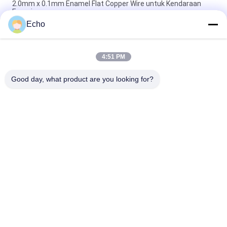
2.0mm x 0.1mm Enamel Flat Copper Wire untuk Kendaraan
Energi
Echo
Super 1.8mmx0.2mm UL AIW Lapisan Wire Tembaga Lapisan
Lapisan Untuk Motor
4:51 PM
UEWH Kawat tembaga berenamel persegi panjang super tipis
1,5 mm x 0,1 mm untuk penggulungan
Good day, what product are you looking for?
Bad Request
Semua
Kawat Tembaga 
Kawat Tembaga 
Beremail
Persegi Panjang
Kawat Tembaga 
Kawat Magnet
Enamel Ultra Halus
Kawat Ustc Litz
Kawat FIW
Kawat Ikatan Diri
Kawat Tembaga Litz