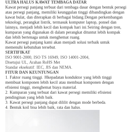
ULTRA HALUS KAWAT TEMBAGA DATAR
Kawat persegi panjang terbuat dari tembaga dasar dengan bentuk persegi
atau persegi panjang, memiliki keunggulan tinggi dibandingkan dengan
kawat bulat, dan diterapkan di berbagai bidang.Dengan perkembangan
teknologi, perangkat listrik, termasuk komputer laptop, ponsel dan
lainnya, menjadi lebih kecil dan kompak hari ini.Seiring dengan tren,
kumparan yang digunakan di dalam perangkat dituntut lebih kompak
dan lebih bertenaga untuk menghemat ruang.
Kawat persegi panjang kami
akan menjadi solusi terbaik untuk
memenuhi kebutuhan tersebut.
SERTIFIKAT
ISO 9001-2000, ISO TS 16949, ISO 14001-2004,
Disetujui UL, Arahan RoHS Met
Standar eksekutif: IEC, JIS dan NEMA.
FITUR DAN KEUNTUNGAN
1. Faktor ruang tinggi.
H
kepadatan konduktor yang lebih tinggi
membuat komponen lebih kecil atau membuat komponen dengan
efisiensi tinggi, menghemat biaya material.
2. Kumparan yang terbuat dari kawat persegi memiliki efisiensi
pendinginan yang lebih baik.
3. Kawat persegi panjang dapat dililit dengan mode berbeda.
4. Bentuk koil bisa lebih baik, rata dan halus.