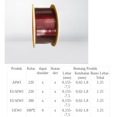
Produk
Kelas
dapat
Ikatan
Rentang Produk
disolder
diri
Lebar
Ketebalan
Rasio Lebar-
(mm)
(mm)
Tebal
AIWJ
220
x
x
0,155-
0,02-1,8
1.25
-7,5
EI/AIWJ
220
x
x
0,155-
0,02-1,8
1.25
-7,5
EI/AIWJ
200
x
x
0,155-
0,02-1,8
1.25
-7,5
UEWJ
180℃
0
x
0,155-
0,02-1,8
1.25
-7,5