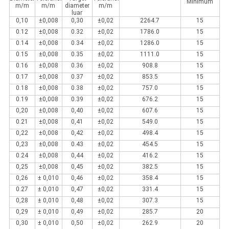
Minimum
m/m
m/m
diameter
m/m
luar
0,10
±0,008
0,30
±0,02
2264.7
15
0.12
±0,008
0.32
±0,02
1786.0
15
0.14
±0,008
0.34
±0,02
1286.0
15
0.15
±0,008
0.35
±0,02
1111.0
15
0.16
±0,008
0.36
±0,02
908.8
15
0.17
±0,008
0.37
±0,02
853.5
15
0.18
±0,008
0.38
±0,02
757.0
15
0.19
±0,008
0.39
±0,02
676.2
15
0,20
±0,008
0,40
±0,02
607.6
15
0.21
±0,008
0,41
±0,02
549.0
15
0,22
±0,008
0,42
±0,02
498.4
15
0,23
±0,008
0.43
±0,02
454.5
15
0.24
±0,008
0,44
±0,02
416.2
15
0,25
±0,008
0,45
±0,02
382.5
15
0,26
± 0,010
0,46
±0,02
358.4
15
0.27
± 0,010
0,47
±0,02
331.4
15
0,28
± 0,010
0,48
±0,02
307.3
15
0,29
± 0,010
0,49
±0,02
285.7
20
0,30
± 0,010
0,50
±0,02
262.9
20