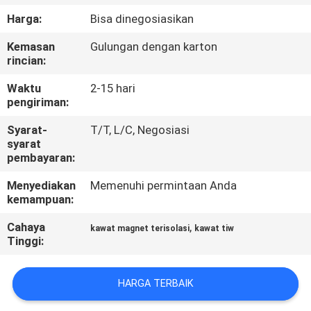
Harga:
Bisa dinegosiasikan
KONTROL
Kemasan
Gulungan dengan karton
KUALITAS
rincian:
Waktu
2-15 hari
HUBUNGI
pengiriman:
KAMI
Syarat-
T/T, L/C, Negosiasi
syarat
pembayaran:
BERITA
Menyediakan
Memenuhi permintaan Anda
kemampuan:
QUOTE
Cahaya
,
kawat magnet terisolasi
kawat tiw
REQUEST
Tinggi:
SUATU
HARGA TERBAIK
SITEMAP