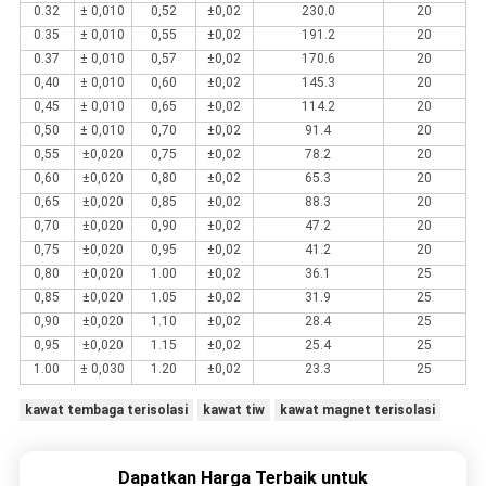
0.32
± 0,010
0,52
±0,02
230.0
20
0.35
± 0,010
0,55
±0,02
191.2
20
0.37
± 0,010
0,57
±0,02
170.6
20
0,40
± 0,010
0,60
±0,02
145.3
20
0,45
± 0,010
0,65
±0,02
114.2
20
0,50
± 0,010
0,70
±0,02
91.4
20
0,55
±0,020
0,75
±0,02
78.2
20
0,60
±0,020
0,80
±0,02
65.3
20
0,65
±0,020
0,85
±0,02
88.3
20
0,70
±0,020
0,90
±0,02
47.2
20
0,75
±0,020
0,95
±0,02
41.2
20
0,80
±0,020
1.00
±0,02
36.1
25
0,85
±0,020
1.05
±0,02
31.9
25
0,90
±0,020
1.10
±0,02
28.4
25
0,95
±0,020
1.15
±0,02
25.4
25
1.00
± 0,030
1.20
±0,02
23.3
25
kawat tembaga terisolasi
kawat tiw
kawat magnet terisolasi
Dapatkan Harga Terbaik untuk