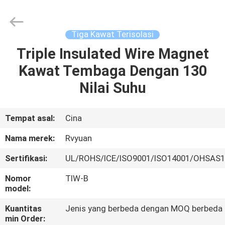
Tianjin
Ruiyuan
Electric
Material
Co,.Ltd.
Tiga Kawat Terisolasi
All
Rights
Reserved.
Triple Insulated Wire Magnet
RUMAH
Kawat Tembaga Dengan 130
PRODUK
Nilai Suhu
VIDEO
Tempat asal:
Cina
Nama merek:
Rvyuan
TENTANG
Sertifikasi:
UL/ROHS/ICE/ISO9001/ISO14001/OHSAS
KITA
Nomor
TIW-B
model:
WISATA
Kuantitas
Jenis yang berbeda dengan MOQ berbeda
PABRIK
min Order: