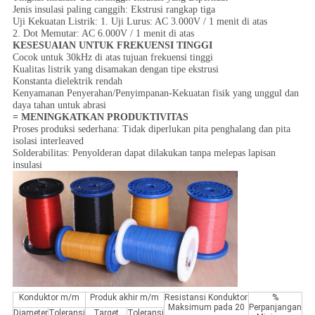
Jenis insulasi paling canggih: Ekstrusi rangkap tiga
Uji Kekuatan Listrik: 1. Uji Lurus: AC 3.000V / 1 menit di atas
2. Dot Memutar: AC 6.000V / 1 menit di atas
KESESUAIAN UNTUK FREKUENSI TINGGI
Cocok untuk 30kHz di atas tujuan frekuensi tinggi
Kualitas listrik yang disamakan dengan tipe ekstrusi
Konstanta dielektrik rendah
Kenyamanan Penyerahan/Penyimpanan-Kekuatan fisik yang unggul dan
daya tahan untuk abrasi
= MENINGKATKAN PRODUKTIVITAS
Proses produksi sederhana: Tidak diperlukan pita penghalang dan pita
isolasi interleaved
Solderabilitas: Penyolderan dapat dilakukan tanpa melepas lapisan
insulasi
Konduktor m/m
Produk akhir m/m
Resistansi Konduktor
%
Maksimum pada 20
Perpanjangan
Diameter
Toleransi
Target
Toleransi