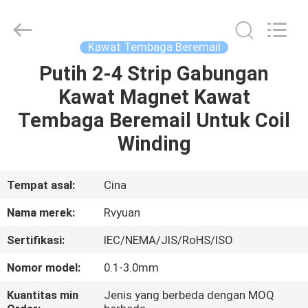
Tianjin
Ruiyuan
Electric
Material
Co,.Ltd.
Kawat Tembaga Beremail
All
Rights
Reserved.
Putih 2-4 Strip Gabungan
RUMAH
Kawat Magnet Kawat
PRODUK
Tembaga Beremail Untuk Coil
Winding
VIDEO
Tempat asal:
Cina
TENTANG
Nama merek:
Rvyuan
KITA
Sertifikasi:
IEC/NEMA/JIS/RoHS/ISO
WISATA
Nomor model:
0.1-3.0mm
PABRIK
Kuantitas min
Jenis yang berbeda dengan MOQ