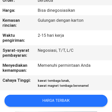
Order:
berbeda
KONTROL
Harga:
Bisa dinegosiasikan
KUALITAS
Kemasan
Gulungan dengan karton
rincian:
HUBUNGI
Waktu
2-15 hari kerja
pengiriman:
KAMI
Syarat-syarat
Negosiasi, T/T, L/C
pembayaran:
BERITA
Menyediakan
Memenuhi permintaan Anda
kemampuan:
QUOTE
Cahaya Tinggi:
,
kawat tembaga lunak
REQUEST
kawat magnet tembaga berenamel
SUATU
HARGA TERBAIK
SITEMAP