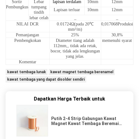
Sortir
Lebar
lapisan terdalam
10mm
12mm
Pembungkus
tumpang
Lapisan terluar
10mm
12mm
tindih
lebar celah
_
_
NILAI DCR
0.01724Ω(pada 20℃
0,017068Produksi
mm²/m)
Pemanjangan
25%
30,8%
Pembengkokan
Diameter tiang adalah
memenuhi syarat
112mm,, tidak ada retak,
bocor, tidak ada lengkungan
yang jelas.
Komentar
kawat tembaga lunak
kawat magnet tembaga berenamel
kawat tembaga yang dapat disolder sendiri
Dapatkan Harga Terbaik untuk
Putih 2-4 Strip Gabungan Kawat
Magnet Kawat Tembaga Beremail
Untuk Coil Winding