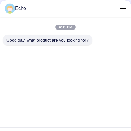
Tembaga Terisolasi Enamel
Echo
0.011mm 2UEW155 Enamel Dilapisi Kawat Tembaga Untuk
Motor Berliku
4:31 PM
Ruiyuan Super Thin Winding Coils Kawat Tembaga Berenamel
0.012mm-0.08mm
Good day, what product are you looking for?
Bad Request
Semua
Kawat Tembaga 
Kawat Tembaga 
Beremail
Persegi Panjang
Kawat Tembaga 
Kawat Magnet
Enamel Ultra Halus
Kawat Ustc Litz
Kawat FIW
Kawat Ikatan Diri
Kawat Tembaga Litz