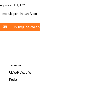
egosiasi, T/T, L/C
emenuhi permintaan Anda
Hubungi sekarang
Tersedia
UEW/PEW/EIW
Padat