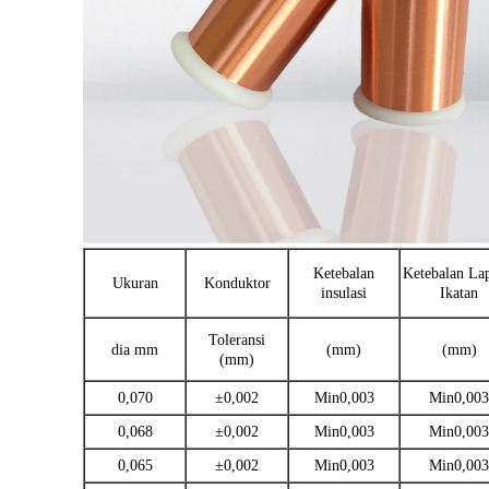
Ketebalan
Ketebalan La
Ukuran
Konduktor
insulasi
Ikatan
Toleransi
dia mm
(mm)
(mm)
(mm)
0,070
±0,002
Min0,003
Min0,003
0,068
±0,002
Min0,003
Min0,003
0,065
±0,002
Min0,003
Min0,003