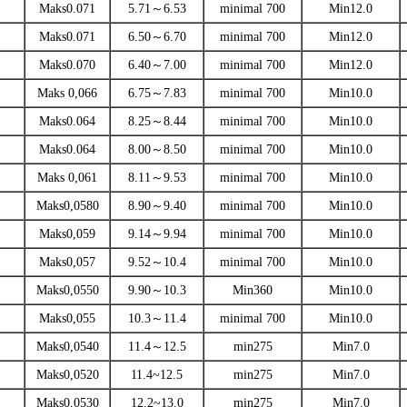
Maks0.071
5.71～6.53
minimal 700
Min12.0
Maks0.071
6.50～6.70
minimal 700
Min12.0
Maks0.070
6.40～7.00
minimal 700
Min12.0
Maks 0,066
6.75～7.83
minimal 700
Min10.0
Maks0.064
8.25～8.44
minimal 700
Min10.0
Maks0.064
8.00～8.50
minimal 700
Min10.0
Maks 0,061
8.11～9.53
minimal 700
Min10.0
Maks0,0580
8.90～9.40
minimal 700
Min10.0
Maks0,059
9.14～9.94
minimal 700
Min10.0
Maks0,057
9.52～10.4
minimal 700
Min10.0
Maks0,0550
9.90～10.3
Min360
Min10.0
Maks0,055
10.3～11.4
minimal 700
Min10.0
Maks0,0540
11.4～12.5
min275
Min7.0
Maks0,0520
11.4~12.5
min275
Min7.0
Maks0,0530
12.2~13.0
min275
Min7.0