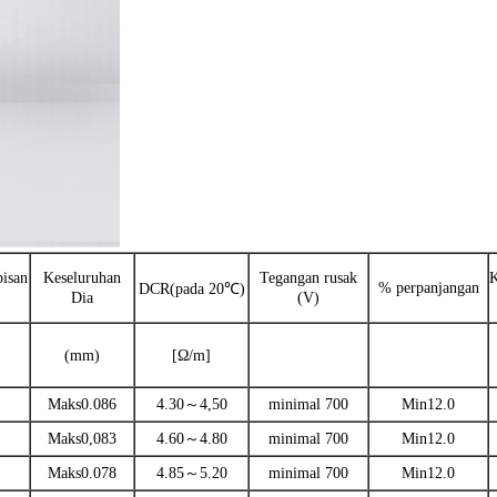
pisan
Keseluruhan
Tegangan rusak
K
% perpanjangan
DCR(pada 20℃)
Dia
(V)
(mm)
[Ω/m]
Maks0.086
4.30～4,50
minimal 700
Min12.0
Maks0,083
4.60～4.80
minimal 700
Min12.0
Maks0.078
4.85～5.20
minimal 700
Min12.0