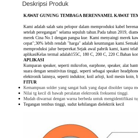
Deskripsi Produk
KAWAT GUNUNG TEMBAGA BERENNAMEL KAWAT TEMB
Kami adalah salah satu pelopor dalam memproduksi kabel berena
setelah peregangan" selama sepuluh tahun.Pada tahun 2019, diame
merek Cina No.1 dengan pangsa kue. Kami menyaingi merek kawat
cepat";30% lebih rendah "harga" adalah keuntungan kami.Semaki
memproduksi jalur berperekat.Sejak awal pabrik kami, kami tel
aplikasiKelas termal adalah155C, 180 C, 200 C, 220 C.Bahan ko
APLIKASI
Kumparan speaker, seperti mikrofon, earphone, speaker, alat bant
suara dengan sensitivitas tinggi, seperti sebagai speaker headpho
elektronik lainnya, seperti induktor, koil arloji, koil mesin koin, 
FITUR
Kemampuan solder yang sangat baik yang dapat disolder tanpa me
Nilai tg kecil di bawah peralatan elektronik frekuensi tinggi.
Mudah diwarnai dengan warna berbeda untuk mengidentifikasi tuju
Tegangan tembus tinggi, sudut kehilangan dielektrik kecil