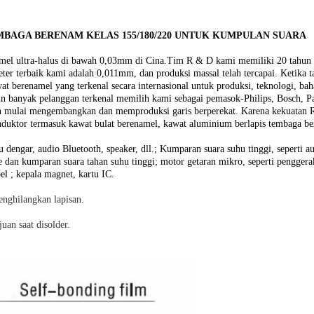
AGA BERENAM KELAS 155/180/220 UNTUK KUMPULAN SUARA
mel ultra-halus di bawah 0,03mm di Cina.Tim R & D kami memiliki 20 tahun 
ter terbaik kami adalah 0,011mm, dan produksi massal telah tercapai. Ketika 
 berenamel yang terkenal secara internasional untuk produksi, teknologi, b
n banyak pelanggan terkenal memilih kami sebagai pemasok-Philips, Bosch, P
ah mulai mengembangkan dan memproduksi garis berperekat. Karena kekuatan R
nduktor termasuk kawat bulat berenamel, kawat aluminium berlapis tembaga b
u dengar, audio Bluetooth, speaker, dll.; Kumparan suara suhu tinggi, seperti a
ne dan kumparan suara tahan suhu tinggi; motor getaran mikro, seperti penggerak
bel ; kepala magnet, kartu IC.
nghilangkan lapisan.
an saat disolder.