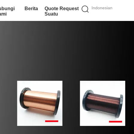
Indonesian
ubungi
Berita
Quote Request
ami
Suatu