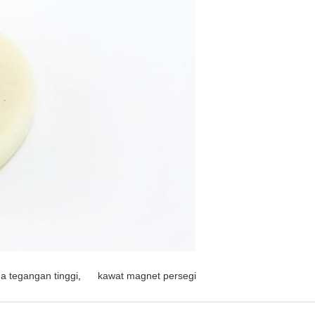
a tegangan tinggi
,
kawat magnet persegi