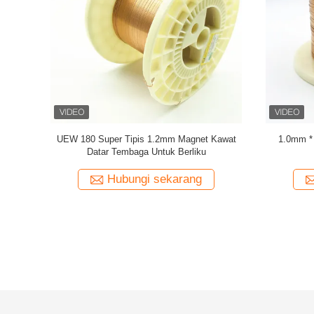
per Wire
Super 1.8mmx0.2mm UL AIW Lapisan Wire
UEWH Kaw
Tembaga Lapisan Lapisan Untuk Motor
panjang s
ng
Hubungi sekarang