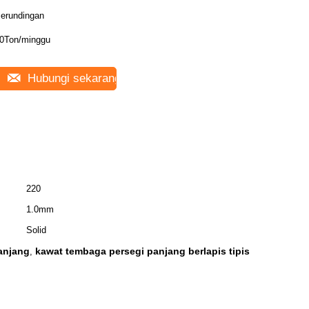
erundingan
0Ton/minggu
Hubungi sekarang
220
1.0mm
Solid
panjang
kawat tembaga persegi panjang berlapis tipis
,