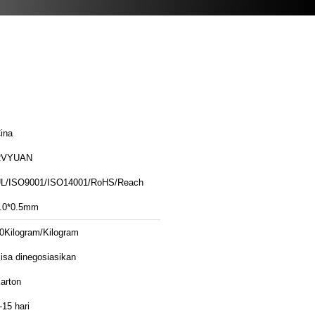
ina
RVYUAN
L/ISO9001/ISO14001/RoHS/Reach
.0*0.5mm
0Kilogram/Kilogram
isa dinegosiasikan
arton
-15 hari