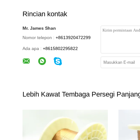
Rincian kontak
Mr. James Shan
Nomor telepon :
+8613920472299
Ada apa :
+8615802295822
Lebih Kawat Tembaga Persegi Panjan