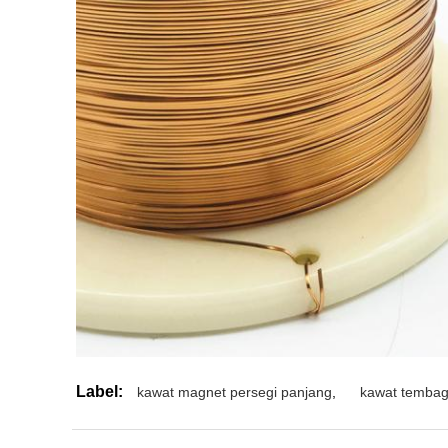
Label:
kawat magnet persegi panjang
,
kawat tembag