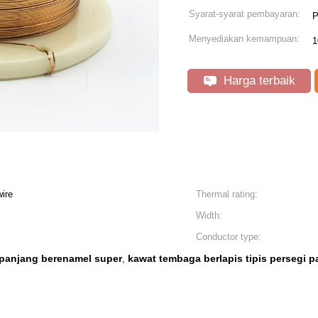
Syarat-syarat pembayaran:
P
Menyediakan kemampuan:
1
Harga terbaik
 wire
Thermal rating:
Width:
Conductor type:
 panjang berenamel super
kawat tembaga berlapis tipis persegi 
,