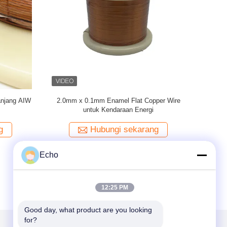
amel kawat
Kawat Tembaga Berliku Magnet Persegi
UEW 180 S
baga untuk
Panjang/Datar Beremail Ultra Halus 0.1Mm
Dat
Berisolasi Padat
g
Hubungi sekarang
Echo
12:25 PM
Good day, what product are you looking 
for?