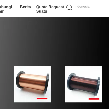
Indonesian
ubungi
Berita
Quote Request
ami
Suatu