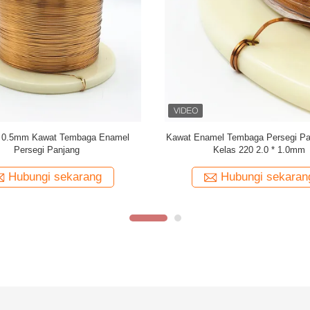
at tembaga berenamel persegi
Custom berkualitas tinggi datar en
uper tipis 1,5 mm x 0,1 mm untuk
tembaga persegi panjang kawat tem
penggulungan
audio
Hubungi sekarang
Hubungi sekaran