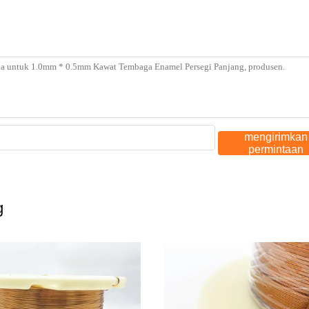
mengirimkan
permintaan
g